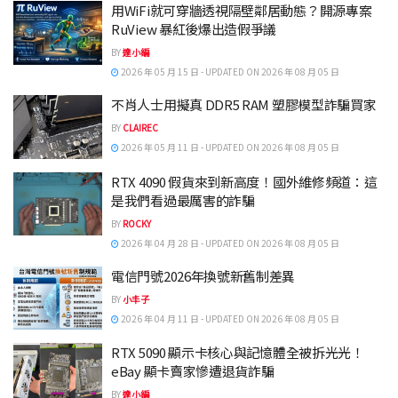
用WiFi就可穿牆透視隔壁鄰居動態？開源專案
RuView 暴紅後爆出造假爭議
BY
達小編
2026 年 05 月 15 日 - UPDATED ON 2026 年 08 月 05 日
不肖人士用擬真 DDR5 RAM 塑膠模型詐騙買家
BY
CLAIREC
2026 年 05 月 11 日 - UPDATED ON 2026 年 08 月 05 日
RTX 4090 假貨來到新高度！國外維修頻道：這
是我們看過最厲害的詐騙
BY
ROCKY
2026 年 04 月 28 日 - UPDATED ON 2026 年 08 月 05 日
電信門號2026年換號新舊制差異
BY
小丰子
2026 年 04 月 11 日 - UPDATED ON 2026 年 08 月 05 日
RTX 5090 顯示卡核心與記憶體全被拆光光！
eBay 顯卡賣家慘遭退貨詐騙
BY
達小編