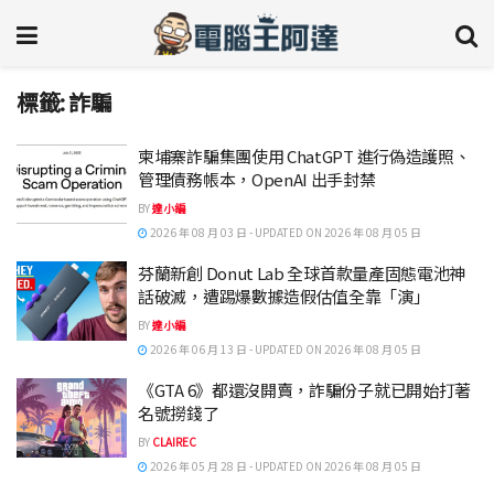
標籤:
詐騙
柬埔寨詐騙集團使用 ChatGPT 進行偽造護照、
管理債務帳本，OpenAI 出手封禁
BY
達小編
2026 年 08 月 03 日 - UPDATED ON 2026 年 08 月 05 日
芬蘭新創 Donut Lab 全球首款量產固態電池神
話破滅，遭踢爆數據造假估值全靠「演」
BY
達小編
2026 年 06 月 13 日 - UPDATED ON 2026 年 08 月 05 日
《GTA 6》都還沒開賣，詐騙份子就已開始打著
名號撈錢了
BY
CLAIREC
2026 年 05 月 28 日 - UPDATED ON 2026 年 08 月 05 日