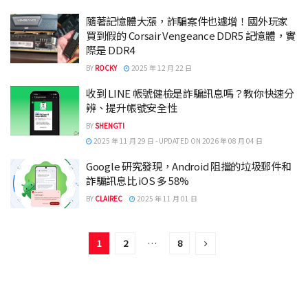
隨著記憶體大漲，詐騙案件也遽增！國外玩家
買到假的 Corsair Vengeance DDR5 記憶體，實
際是 DDR4
BY
ROCKY
2025 年 12 月 22 日
收到 LINE 帳號健檢是詐騙訊息嗎？教你快速分
辨、提升帳號安全性
BY
SHENGTI
2025 年 11 月 29 日 - UPDATED ON 2026 年 08 月 04 日
Google 研究發現，Android 阻擋的垃圾郵件和
詐騙訊息比 iOS 多 58%
BY
CLAIREC
2025 年 11 月 01 日
1
2
…
8