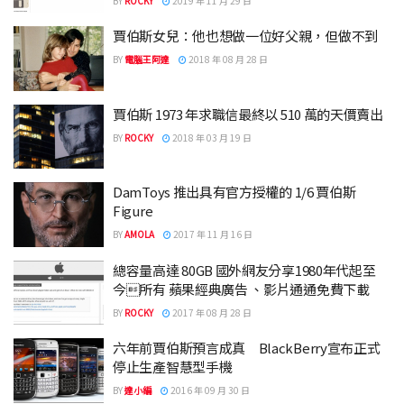
BY
ROCKY
2019 年 11 月 29 日
賈伯斯女兒：他也想做一位好父親，但做不到
BY
電腦王阿達
2018 年 08 月 28 日
賈伯斯 1973 年求職信最終以 510 萬的天價賣出
BY
ROCKY
2018 年 03 月 19 日
DamToys 推出具有官方授權的 1/6 賈伯斯
Figure
BY
AMOLA
2017 年 11 月 16 日
總容量高達 80GB 國外網友分享1980年代起至
今所有 蘋果經典廣告 、影片通通免費下載
BY
ROCKY
2017 年 08 月 28 日
六年前賈伯斯預言成真 BlackBerry宣布正式
停止生產智慧型手機
BY
達小編
2016 年 09 月 30 日