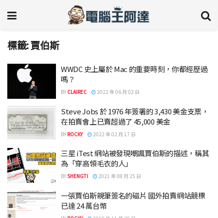
標籤:
賈伯斯
WWDC 史上屬於 Mac 的重要時刻，你都經歷過
嗎？
BY
CLAIREC
2022 年 06 月 02 日
Steve Jobs 於 1976 年簽署的 3,430 美金支票，
在拍賣會上已賣超過了 45,000 美金
BY
ROCKY
2022 年 02 月 17 日
三星 iTest 網站被發現嘲諷賈伯斯的描述，稱其
為「穿高領毛衣的人」
BY
SHENGTI
2021 年 08 月 25 日
一張賈伯斯親筆簽名的磁片 國外拍賣網站競標
已達 24 萬台幣