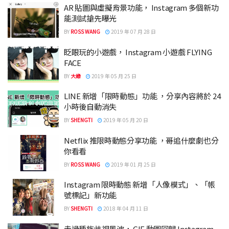
AR 貼圖與虛擬背景功能， Instagram 多個新功
能測試搶先曝光
BY
ROSS WANG
2019 年 07 月 28 日
眨眼玩的小遊戲， Instagram 小遊戲 FLYING
FACE
BY
大綠
2019 年 05 月 25 日
LINE 新增「限時動態」功能 ，分享內容將於 24
小時後自動消失
BY
SHENGTI
2019 年 05 月 20 日
Netflix 推限時動態分享功能 ，哥追什麼劇也分
你看看
BY
ROSS WANG
2019 年 01 月 25 日
Instagram 限時動態 新增「人像模式」、「帳
號標記」新功能
BY
SHENGTI
2018 年 04 月 11 日
走過種族歧視風波， GIF 動圖回歸 Instagram