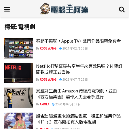
標籤:
電視劇
春節不無聊，Apple TV+ 熱門作品限時免費看
BY
ROSS WANG
2024 年 02 月 05 日
Netflix 打擊密碼共享半年來有效果嗎？付費訂
閱數成績正式公佈
BY
ROSS WANG
2023 年 07 月 22 日
異塵餘生要由 Amazon 改編成電視劇，並由
《西方極樂園》製作人夫妻著手進行
BY
AMOLA
2020 年 07 月 03 日
能否超越漫畫版的滿點色氣 桂正和經典作品
《 I”s 》宣布開拍真人版電視劇