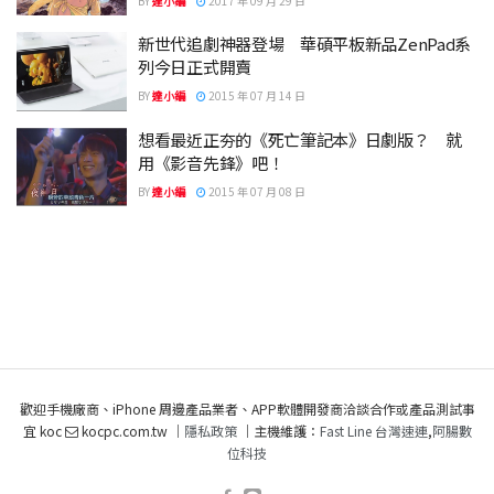
BY
達小編
2017 年 09 月 29 日
新世代追劇神器登場 華碩平板新品ZenPad系
列今日正式開賣
BY
達小編
2015 年 07 月 14 日
想看最近正夯的《死亡筆記本》日劇版？ 就
用《影音先鋒》吧！
BY
達小編
2015 年 07 月 08 日
歡迎手機廠商、iPhone 周邊產品業者、APP軟體開發商洽談合作或產品測試事
宜 koc
kocpc.com.tw ｜
隱私政策
｜主機維護：
Fast Line 台灣速連
,
阿腸數
位科技