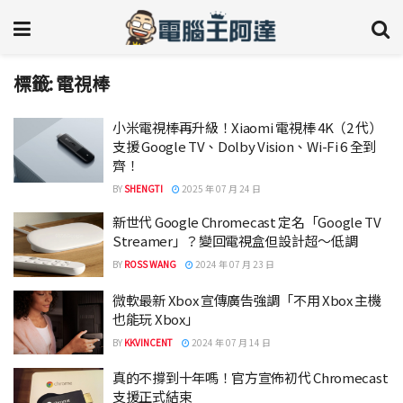
標籤:
電視棒
小米電視棒再升級！Xiaomi 電視棒 4K（2 代）
支援 Google TV、Dolby Vision、Wi-Fi 6 全到
齊！
BY
SHENGTI
2025 年 07 月 24 日
新世代 Google Chromecast 定名「Google TV
Streamer」？變回電視盒但設計超～低調
BY
ROSS WANG
2024 年 07 月 23 日
微軟最新 Xbox 宣傳廣告強調「不用 Xbox 主機
也能玩 Xbox」
BY
KKVINCENT
2024 年 07 月 14 日
真的不撐到十年嗎！官方宣佈初代 Chromecast
支援正式結束