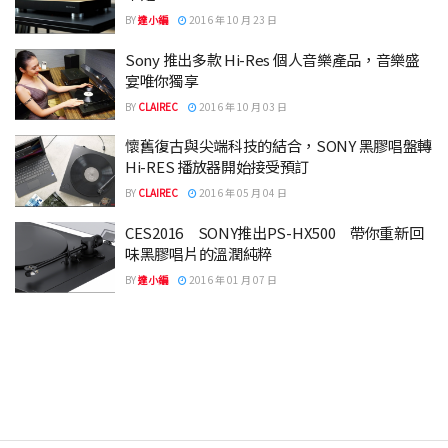
BY
達小編
2016 年 10 月 23 日
Sony 推出多款 Hi-Res 個人音樂產品，音樂盛
宴唯你獨享
BY
CLAIREC
2016 年 10 月 03 日
懷舊復古與尖端科技的結合，SONY 黑膠唱盤轉
Hi-RES 播放器開始接受預訂
BY
CLAIREC
2016 年 05 月 04 日
CES2016 SONY推出PS-HX500 帶你重新回
味黑膠唱片的溫潤純粹
BY
達小編
2016 年 01 月 07 日