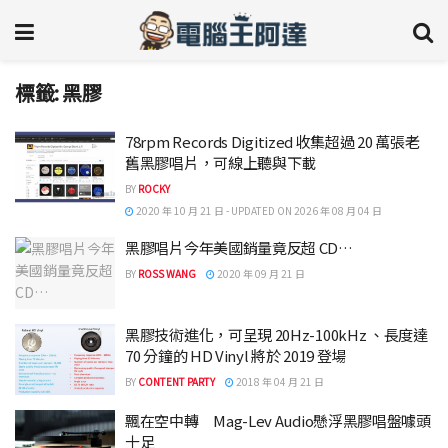
標籤:
黑膠
78rpm Records Digitized 收集超過 20 萬張老
舊黑膠唱片，可線上聽與下載
BY
ROCKY
2020 年 10 月 21 日 - UPDATED ON 2026 年 08 月 04 日
黑膠唱片今年美國銷量竟反超 CD…
BY
ROSS WANG
2020 年 09 月 21 日
黑膠技術進化，可呈現 20Hz-100kHz 、長度達
70 分鐘的 HD Vinyl 將於 2019 登場
BY
CONTENT PARTY
2018 年 04 月 21 日
飄在空中轉 Mag-Lev Audio懸浮黑膠唱盤噱頭
十足