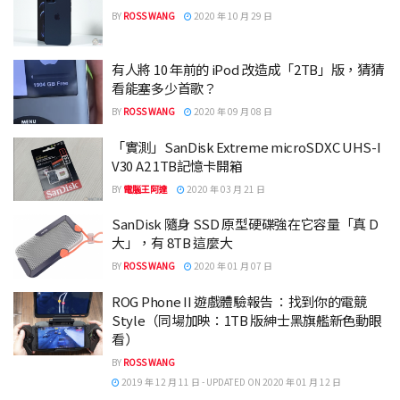
BY
ROSS WANG
2020 年 10 月 29 日
有人將 10 年前的 iPod 改造成「2TB」版，猜猜
看能塞多少首歌？
BY
ROSS WANG
2020 年 09 月 08 日
「實測」SanDisk Extreme microSDXC UHS-I
V30 A2 1TB記憶卡開箱
BY
電腦王阿達
2020 年 03 月 21 日
SanDisk 隨身 SSD 原型硬碟強在它容量「真 D
大」，有 8TB 這麼大
BY
ROSS WANG
2020 年 01 月 07 日
ROG Phone II 遊戲體驗報告 ：找到你的電競
Style（同場加映：1TB 版紳士黑旗艦新色動眼
看）
BY
ROSS WANG
2019 年 12 月 11 日 - UPDATED ON 2020 年 01 月 12 日