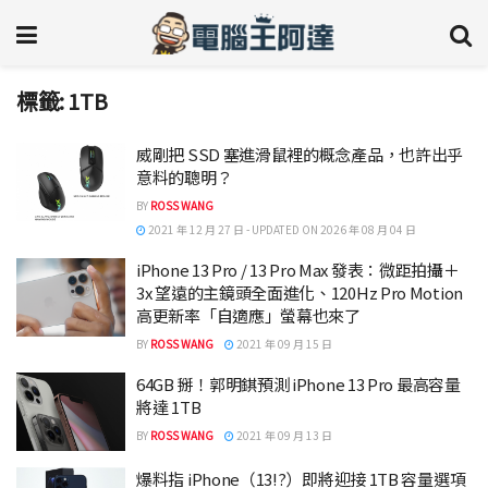
標籤:
1TB
威剛把 SSD 塞進滑鼠裡的概念產品，也許出乎
意料的聰明？
BY
ROSS WANG
2021 年 12 月 27 日 - UPDATED ON 2026 年 08 月 04 日
iPhone 13 Pro / 13 Pro Max 發表：微距拍攝＋
3x 望遠的主鏡頭全面進化、120Hz Pro Motion
高更新率「自適應」螢幕也來了
BY
ROSS WANG
2021 年 09 月 15 日
64GB 掰！郭明錤預測 iPhone 13 Pro 最高容量
將達 1TB
BY
ROSS WANG
2021 年 09 月 13 日
爆料指 iPhone（13!?）即將迎接 1TB 容量選項