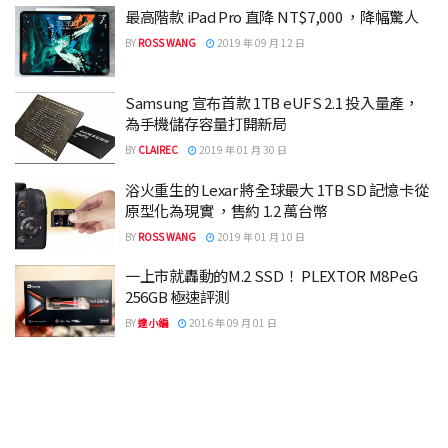
最高階款 iPad Pro 直降 NT$7,000 ，降幅驚人
BY
ROSS WANG
2019 年 09 月 12 日
Samsung 宣布首款 1TB eUFS 2.1 投入量產，
為手機儲存容量打開新局
BY
CLAIREC
2019 年 01 月 30 日
浴火重生的 Lexar 將全球最大 1TB SD 記憶卡從
原型化為現實 ，售約 1.2 萬台幣
BY
ROSS WANG
2019 年 01 月 10 日
一上市就轟動的M.2 SSD！ PLEXTOR M8PeG
256GB 極速評測
BY
達小編
2016 年 09 月 01 日