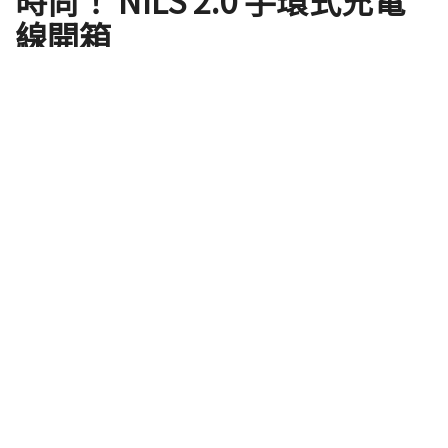
時尚！ NILS 2.0 手環式充電
線開箱
by
大綠
2019 年 12 月 28 日 - Updated on 2020 年 02 月 01 日
為大家介紹 NILS 2.0 手環式充電線開箱，還記得手機
沒電無法玩手遊戲、刷臉書、看劇跟聊天談戀愛的恐
懼嗎？記得 Switch 沒電時不能暢玩薩爾達帶著它形同
健身的無助嗎？身為一個二十一世紀人、網路世代居
民，活在 3C 世界裡面最重要的不是訊號而是電量，畢
竟沒訊號還是可以看看下載好的漫畫、影片，或是修
修照片等有訊號再上傳就好；但是，沒有電什麼都沒
有，手機跟通訊裝置只能當做鏡子照一下而已。