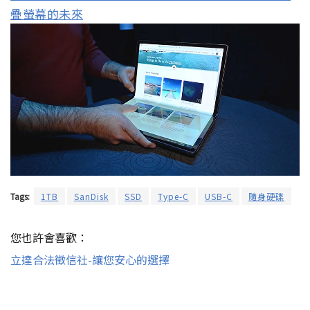
疊螢幕的未來
Tags:
1TB
SanDisk
SSD
Type-C
USB-C
隨身硬碟
您也許會喜歡：
立達合法徵信社-讓您安心的選擇