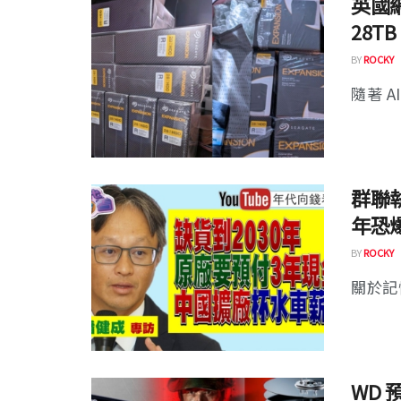
英國
28T
BY
ROCKY
隨著 A
群聯
年恐
BY
ROCKY
關於記
WD 