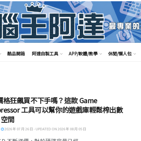
酷品開箱
阿達自製工具
APP/軟體/教學
休閒/懶人包
 價格狂飆買不下手嗎？這款 Game
pressor 工具可以幫你的遊戲庫輕鬆榨出數
B 空間
2026 年 07 月 26 日 - UPDATED ON 2026 年 08 月 05 日
SD 不斷漲價，對於硬碟容量已經 ...