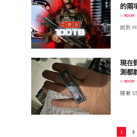
的兩
BY
ROCKY
說到 H
現在假
測都
BY
ROCKY
隨著 S
1
2