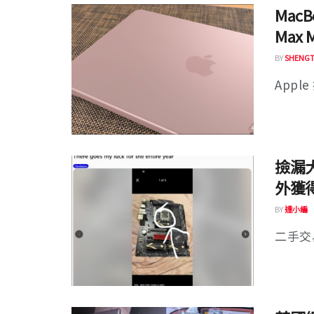
Mac
Max 
BY
SHENGT
Apple
撿漏
外獲得
BY
達小編
二手交