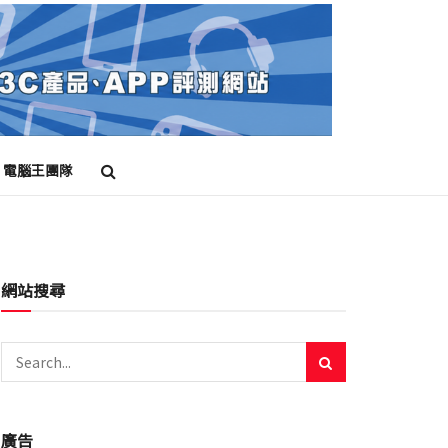
電腦王團隊
網站搜尋
廣告