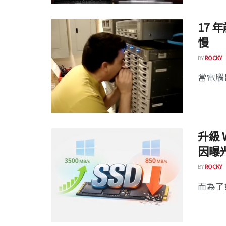
17 
慢
BY
ROCKY
當電腦
升級 
因曝
BY
ROCKY
而為了