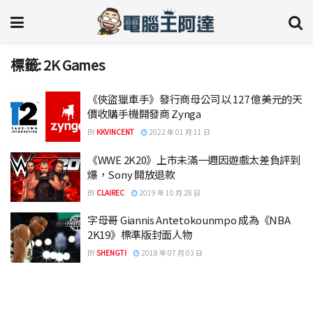
標籤:
2K Games
《俠盜獵車手》發行商母公司以 127 億美元的天
價收購手機開發商 Zynga
BY
KKVINCENT
2022 年 01 月 11 日
《WWE 2K20》上市未滿一週因遊戲太差負評到
爆，Sony 開放退款
BY
CLAIREC
2019 年 10 月 28 日
字母哥 Giannis Antetokounmpo 成為《NBA
2K19》標準版封面人物
BY
SHENGTI
2018 年 07 月 03 日