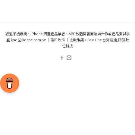
歡迎手機廠商、iPhone 周邊產品業者、APP軟體開發商洽談合作或產品測試事
宜 koc
kocpc.com.tw ｜
隱私政策
｜主機維護：
Fast Line 台灣速連
,
阿腸數
位科技