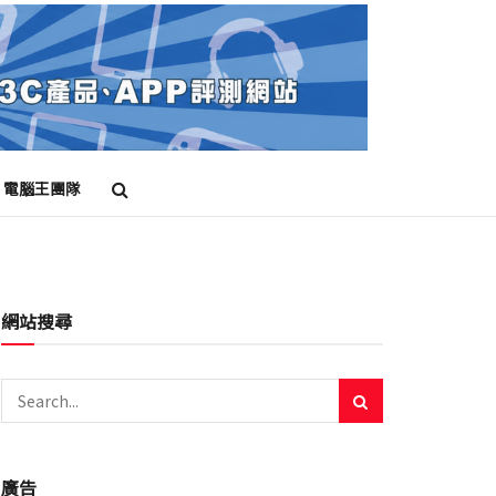
電腦王團隊
網站搜尋
廣告