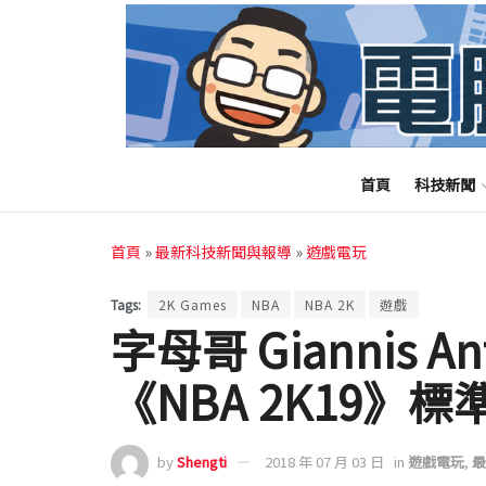
首頁
科技新聞
首頁
»
最新科技新聞與報導
»
遊戲電玩
Tags:
2K Games
NBA
NBA 2K
遊戲
字母哥 Giannis A
《NBA 2K19》
by
Shengti
2018 年 07 月 03 日
in
遊戲電玩
,
最