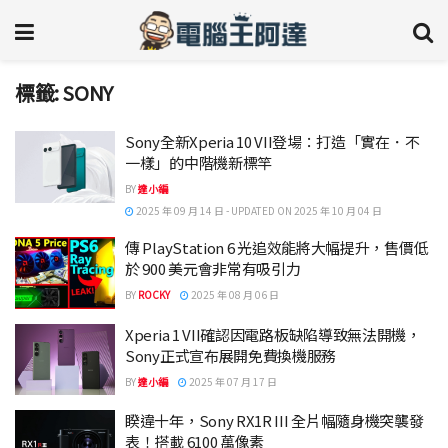
標籤:
SONY
Sony全新Xperia 10 VII登場：打造「實在．不
一樣」的中階機新標竿
BY
達小編
2025 年 09 月 14 日 - UPDATED ON 2025 年 10 月 04 日
傳 PlayStation 6 光追效能將大幅提升，售價低
於 900 美元會非常有吸引力
BY
ROCKY
2025 年 08 月 06 日
Xperia 1 VII確認因電路板缺陷導致無法開機，
Sony正式宣布展開免費換機服務
BY
達小編
2025 年 07 月 17 日
睽違十年，Sony RX1R III 全片幅隨身機突襲發
表！搭載 6100 萬像素