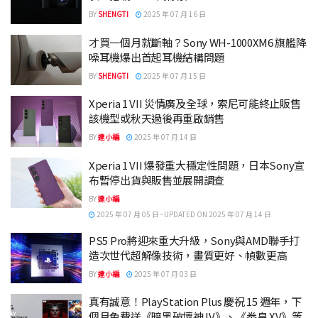
BY
SHENGTI
2025 年 07 月 16 日
才買一個月就斷軸？Sony WH-1000XM6 旗艦降
噪耳機爆出首起耳機結構問題
BY
SHENGTI
2025 年 07 月 15 日
Xperia 1 VII 災情廣及全球，索尼可能終止販售
該機型或秋天過後再重啟銷售
BY
達小編
2025 年 07 月 14 日
Xperia 1 VII 爆發重大穩定性問題，日本Sony宣
布暫停出貨與販售並展開調查
BY
達小編
2025 年 07 月 05 日 - UPDATED ON 2025 年 07 月 14 日
PS5 Pro將迎來重大升級，Sony與AMD聯手打
造次世代超解像技術，畫質更好、幀數更高
BY
達小編
2025 年 07 月 03 日
真有誠意！PlayStation Plus 慶祝 15 週年，下
個月免費送《暗黑破壞神 IV》、《拳皇 XV》等