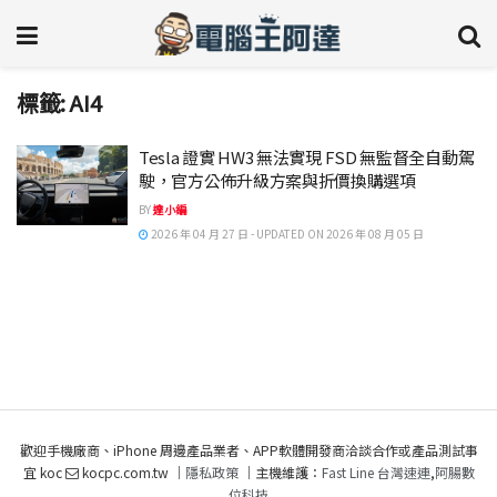
標籤:
AI4
Tesla 證實 HW3 無法實現 FSD 無監督全自動駕
駛，官方公佈升級方案與折價換購選項
BY
達小編
2026 年 04 月 27 日 - UPDATED ON 2026 年 08 月 05 日
歡迎手機廠商、iPhone 周邊產品業者、APP軟體開發商洽談合作或產品測試事
宜 koc
kocpc.com.tw ｜
隱私政策
｜主機維護：
Fast Line 台灣速連
,
阿腸數
位科技