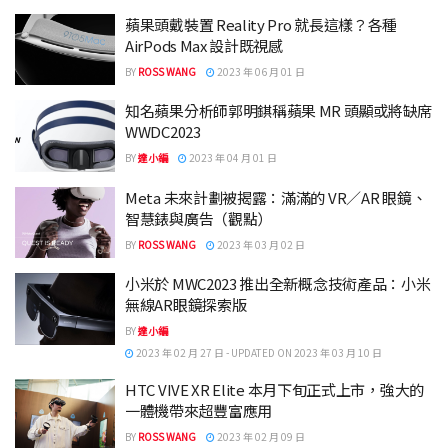
蘋果頭戴裝置 Reality Pro 就長這樣？各種
AirPods Max 設計既視感
BY
ROSS WANG
2023 年 06 月 01 日
知名蘋果分析師郭明錤稱蘋果 MR 頭顯或將缺席
WWDC2023
BY
達小編
2023 年 04 月 01 日
Meta 未來計劃被揭露：滿滿的 VR／AR 眼鏡、
智慧錶與廣告（觀點）
BY
ROSS WANG
2023 年 03 月 02 日
小米於 MWC2023 推出全新概念技術產品：小米
無線AR眼鏡探索版
BY
達小編
2023 年 02 月 27 日 - UPDATED ON 2023 年 03 月 10 日
HTC VIVE XR Elite 本月下旬正式上市，強大的
一體機帶來超豐富應用
BY
ROSS WANG
2023 年 02 月 09 日