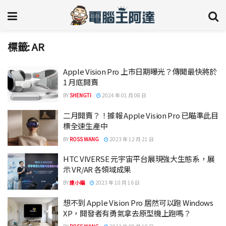
標籤:
AR
Apple Vision Pro 上市日期曝光？傳聞最快將於
1 月底開賣
BY
SHENGTI
2024 年 01 月 08 日
二月開賣？！據報 Apple Vision Pro 已瞄準此目
標全速生產中
BY
ROSS WANG
2023 年 12 月 21 日
HTC VIVERSE 元宇宙平台展現強大生態系，展
示 VR/AR 各領域成果
BY
達小編
2023 年 10 月 16 日
想不到 Apple Vision Pro 居然可以跑 Windows
XP，開發者有勇氣拿去原型機上跑嗎？