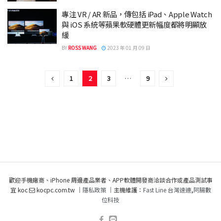
專注 VR / AR 新品，傳包括 iPad、Apple Watch
與 iOS 系統等蘋果軟硬體更新幅度都將明顯放
緩
BY
ROSS WANG
2023 年 01 月 09 日
1
2
3
…
9
歡迎手機廠商、iPhone 周邊產品業者、APP軟體開發商洽談合作或產品測試事
宜 koc
kocpc.com.tw ｜
隱私政策
｜主機維護：
Fast Line 台灣速連
,
阿腸數
位科技