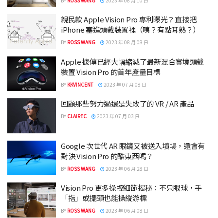
BY
ROSS WANG
2023 年 08 月 10 日
親民款 Apple Vision Pro 專利曝光？直接把
iPhone 塞進頭戴裝置裡（咦？有點耳熟？）
BY
ROSS WANG
2023 年 08 月 08 日
Apple 據傳已經大幅縮減了最新混合實境頭戴
裝置 Vision Pro 的首年產量目標
BY
KKVINCENT
2023 年 07 月 08 日
回顧那些努力過還是失敗了的 VR / AR 產品
BY
CLAIREC
2023 年 07 月 03 日
Google 次世代 AR 眼鏡又被送入墳場，還會有
對決 Vision Pro 的酷東西嗎？
BY
ROSS WANG
2023 年 06 月 28 日
Vision Pro 更多操控細節揭秘：不只眼球，手
「指」或擺頭也能操縱游標
BY
ROSS WANG
2023 年 06 月 08 日