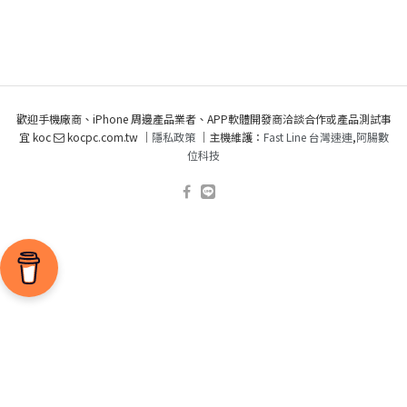
歡迎手機廠商、iPhone 周邊產品業者、APP軟體開發商洽談合作或產品測試事
宜 koc
kocpc.com.tw ｜
隱私政策
｜主機維護：
Fast Line 台灣速連
,
阿腸數
位科技