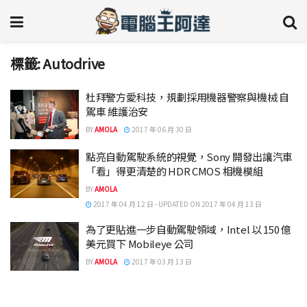
標籤:
Autodrive
杜拜警方愛科技，規劃採用機器警察與機械 自
駕車 維護治安
BY
AMOLA
2017 年 06 月 30 日
點亮自動駕駛系統的視覺，Sony 開發出讓汽車
「看」得更清楚的 HDR CMOS 相機模組
BY
AMOLA
2017 年 04 月 12 日 - UPDATED ON 2017 年 04 月 13 日
為了更貼進一步自動駕駛領域，Intel 以 150 億
美元買下 Mobileye 公司
BY
AMOLA
2017 年 03 月 13 日