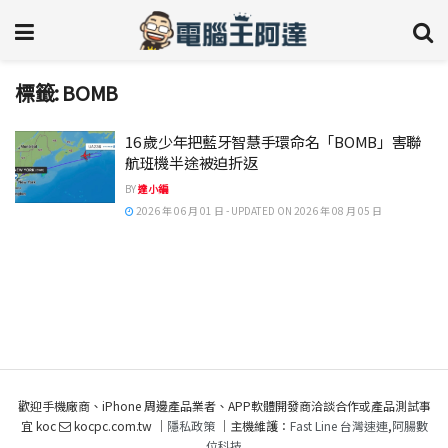
標籤:
BOMB
16 歲少年把藍牙智慧手環命名「BOMB」害聯
航班機半途被迫折返
BY
達小編
2026 年 06 月 01 日 - UPDATED ON 2026 年 08 月 05 日
歡迎手機廠商、iPhone 周邊產品業者、APP軟體開發商洽談合作或產品測試事
宜 koc
kocpc.com.tw ｜
隱私政策
｜主機維護：
Fast Line 台灣速連
,
阿腸數
位科技