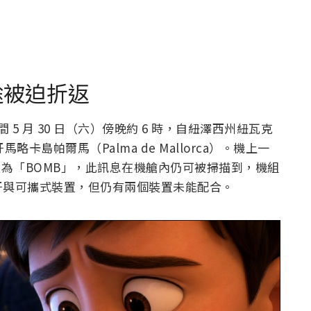
途被迫折返
 5 月 30 日（六）傍晚約 6 時，自紐澤西州紐瓦克
島帕爾馬（Palma de Mallorca）。機上一
牙名稱設為「BOMB」，此訊息在機艙內仍可被掃描到，機組
牙與可攜式裝置，但仍有兩個裝置未能配合。