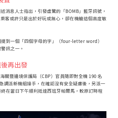
t）引述消息人士指出，引發虛驚的「BOMB」藍牙訊號，
環。該名乘客或許只是出於好玩或無心，卻在機艙這個高度敏
。
個「四個字母的字」（four-letter word）
鍵警訊之一。
組後再出發
關暨邊境保護局（CBP）官員隨即對全機 190 名
也緊急調派新機組接手，在確認沒有安全疑慮後，另派一
最終在當日下午順利抵達西班牙帕爾馬，較原訂時程