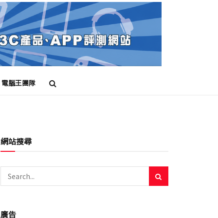
電腦王團隊
網站搜尋
廣告