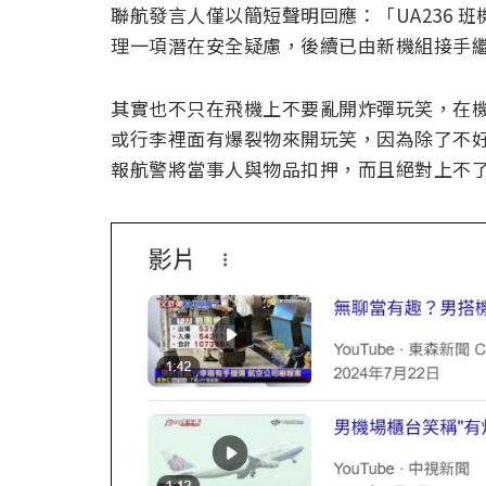
聯航發言人僅以簡短聲明回應：「UA236 
理一項潛在安全疑慮，後續已由新機組接手
其實也不只在飛機上不要亂開炸彈玩笑，在機場櫃
或行李裡面有爆裂物來開玩笑，因為除了不
報航警將當事人與物品扣押，而且絕對上不