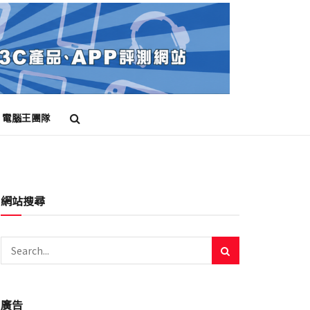
電腦王團隊
網站搜尋
廣告