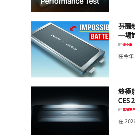
芬蘭新
一場
BY
達小編
在今年 
終極能
CES
BY
電腦王
在 20