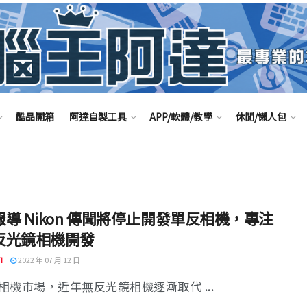
酷品開箱
阿達自製工具
APP/軟體/教學
休閒/懶人包
導 Nikon 傳聞將停止開發單反相機，專注
反光鏡相機開發
I
2022 年 07 月 12 日
相機市場，近年無反光鏡相機逐漸取代 ...