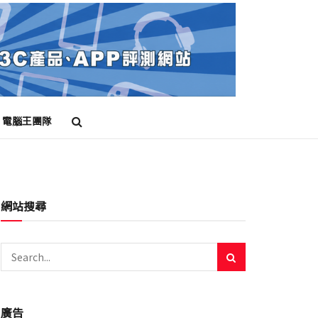
電腦王團隊
網站搜尋
廣告