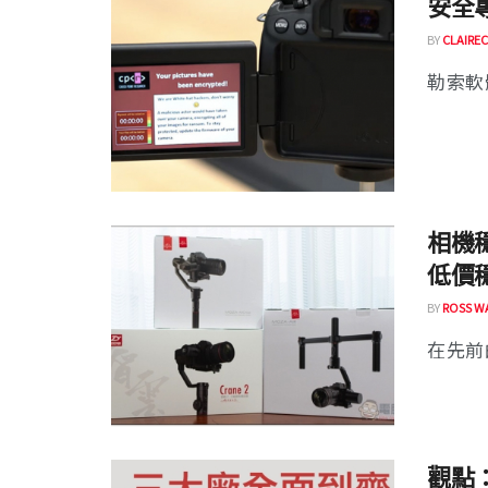
安全專
BY
CLAIREC
勒索軟
相機穩定
低價
BY
ROSS W
在先前
觀點： 