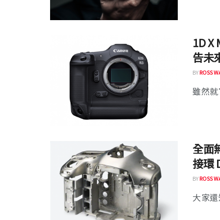
1D X
告未
BY
ROSS W
雖然就官
全面無
接環 
BY
ROSS W
大家還