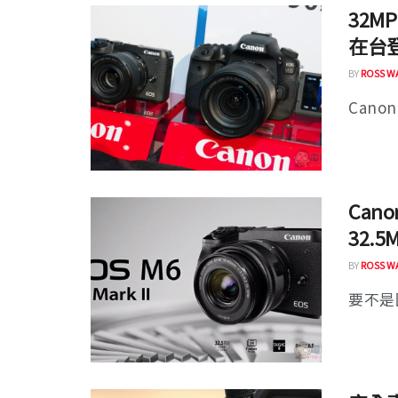
32MP
在台
BY
ROSS W
Cano
Cano
32.
BY
ROSS W
要不是