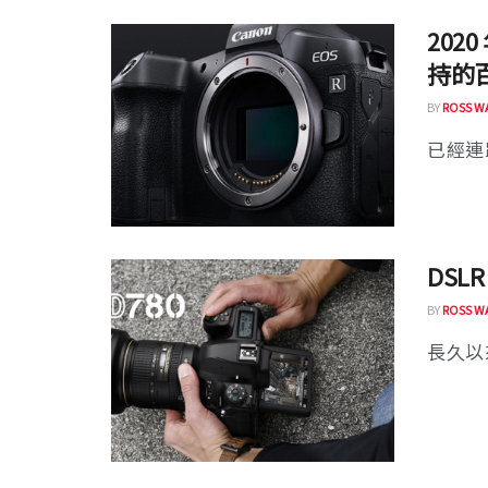
202
持的
BY
ROSS W
已經連跌
DSLR
BY
ROSS W
長久以來