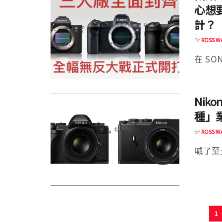
心想
計？
BY
ROSS W
在 SO
Nik
種」
BY
ROSS W
喊了至
1