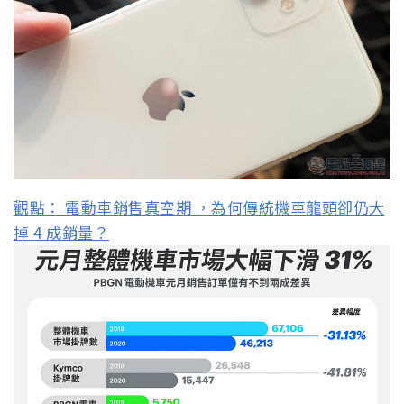
觀點： 電動車銷售真空期 ，為何傳統機車龍頭卻仍大
掉 4 成銷量？