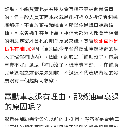
好啦，小編其實也是有朋友會直接不等補助就購車
的，但一般人買東西本來就是能打折 0.5 折便宜個幾十
塊都好，不會放棄這種機會。所以像是購車補助這
種，可以省幾千甚至上萬，相信大部分人都會等相關
的消息定案才會死心吧？反過來講，其實
燃油車也是
長期有補助的
啊（更別說今年台灣燃油車還神奇的納
入了環保補助內）。因此，到底是「補助沒了，電動
車賣不好」還是「補助沒了，機車賣不好」，在補助
完全退場之前都是未知數。不過這不代表現階段的發
展沒有一個趨勢可觀察。
電動車衰退有理由，那燃油車衰退
的原因呢？
眼看在補助完全公佈以前的 1~2 月，嚴然就是電動車
最弱勢的銷售真空期。那麼除了猛烈的新聞稿議題攻