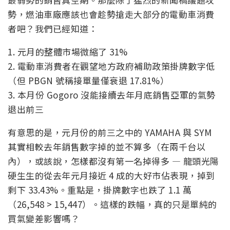
勢，燃油車廠應該也會趁勢搶走大部分的電動車消費
者吧？我們已經知道：
1. 元月的整體市場微縮了 31%
2. 電動車消費者在觀望地方政府補助政策掛牌數字低
（但 PBGN 號稱接單量僅衰退 17.81%）
3. 本月份 Gogoro 沒能接續去年月底銷售亞軍的氣勢
退出前三
有意思的是，元月份的前三之中的 YAMAHA 與 SYM
其實相較去年銷售數字掉的並不算多（在兩千台以
內），或該說，怎樣都沒有第一名掉得多 — 龍頭光陽
硬生生的從去年元月接近 4 成的大好市佔表現，掉到
剩下 33.43%。重點是，掛牌數字也跌了 1.1 萬
（26,548 > 15,447）。這樣的跌幅，真的只是單純的
買氣變差影響嗎？