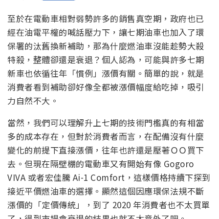
至於在電動車相對弱勢許多的銷售真空期，政府也已
經在油電平權的喊話壓力下，讓七期油車也加入了環
保署的汰舊換新補助，那為什麼燃油車沒能趁勢大殺
特殺，整體卻還是衰退？個人認為，可能與許多七期
新車也依循往年「慣例」漲價有關。簡單的說，就是
消費者看到補助卻好像全都被漲價幅度給吃掉，吸引
力自然不大。
當然，我們可以理解升上七期的技術門檻真的有相當
多的成本存在，但對於消費者而言，在配備沒有什麼
變化的前提下直接漲價，往年也許還是壓著ＯＯ買下
去。但現在隔壁棚的電動車又有開始有像 Gogoro
VIVA 或者宏佳騰 Ai-1 Comfort，這樣價格持續下探到
接近平價燃油車的選擇。顯然這個因應環保法規不斷
漲價的「定價傳統」，到了 2020 年消費者也不太買單
了，得到市場會衰退的結果也就不太意外了吧。