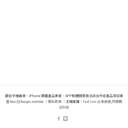
歡迎手機廠商、iPhone 周邊產品業者、APP軟體開發商洽談合作或產品測試事
宜 koc
kocpc.com.tw ｜
隱私政策
｜主機維護：
Fast Line 台灣速連
,
阿腸數
位科技