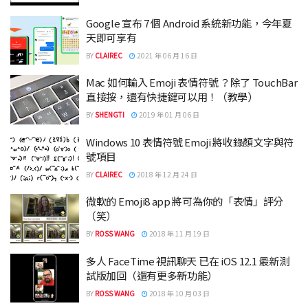
Google 宣布 7 個 Android 系統新功能，今年夏
天即可享有
BY
CLAIREC
2021 年 06 月 16 日
Mac 如何輸入 Emoji 表情符號 ？除了 TouchBar
直接按，還有快捷鍵可以用！（教學）
BY
SHENGTI
2019 年 01 月 06 日
Windows 10 表情符號 Emoji 將收錄顏文字與符
號項目
BY
CLAIREC
2018 年 12 月 24 日
微軟的 Emoji8 app 將可為你的「表情」評分
（笑）
BY
ROSS WANG
2018 年 11 月 19 日
多人 FaceTime 視訊聊天 已在 iOS 12.1 最新測
試版加回（還有更多新功能）
BY
ROSS WANG
2018 年 10 月 03 日