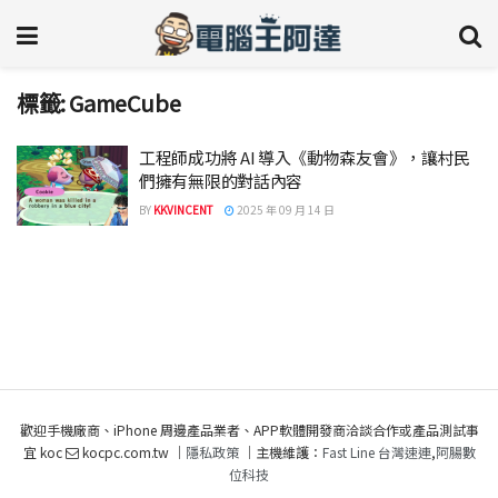
標籤:
GameCube
工程師成功將 AI 導入《動物森友會》，讓村民
們擁有無限的對話內容
BY
KKVINCENT
2025 年 09 月 14 日
歡迎手機廠商、iPhone 周邊產品業者、APP軟體開發商洽談合作或產品測試事
宜 koc
kocpc.com.tw ｜
隱私政策
｜主機維護：
Fast Line 台灣速連
,
阿腸數
位科技