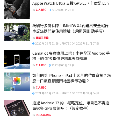
Apple Watch Ultra 支援 GPS L5，什麼是 L5？
BY
CLAIREC
2022 年 09 月 26 日
為騎行多份保障！iMiniDV X4 內建式安全帽行
車記錄器開箱使用體驗（評價 評測 動手玩）
BY
電腦王阿達
2022 年 09 月 21 日 - UPDATED ON 2022 年 11 月 07 日
Camaliot 專案應用上架！串連全球 Android 手
機上的 GPS 提供更精準天氣預報
BY
CLAIREC
2022 年 03 月 28 日
如何刪除 iPhone、iPad 上照片的位置資訊？怎
麼一口氣直接關閉地圖標示功能？
BY
CLAIREC
2021 年 10 月 22 日 - UPDATED ON 2026 年 08 月 04 日
透過 Android 12 的「概略定位」讓自己不再透
露過多 GPS 資訊吧！（設定教學）
BY
ROSS WANG