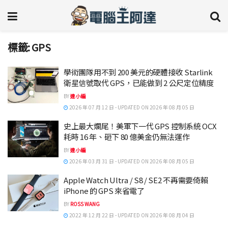
標籤:
GPS
學術團隊用不到 200 美元的硬體接收 Starlink
衛星信號取代 GPS，已能做到 2 公尺定位精度
BY
達小編
2026 年 07 月 12 日 - UPDATED ON 2026 年 08 月 05 日
史上最大爛尾！美軍下一代 GPS 控制系統 OCX
耗時 16 年、砸下 80 億美金仍無法運作
BY
達小編
2026 年 03 月 31 日 - UPDATED ON 2026 年 08 月 05 日
Apple Watch Ultra / S8 / SE2 不再需要倚賴
iPhone 的 GPS 來省電了
BY
ROSS WANG
2022 年 12 月 22 日 - UPDATED ON 2026 年 08 月 04 日