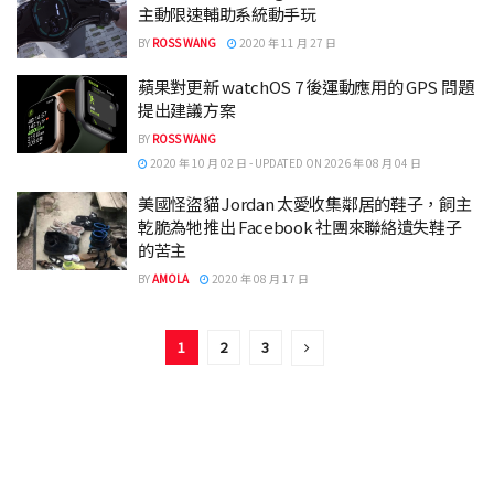
主動限速輔助系統動手玩
BY
ROSS WANG
2020 年 11 月 27 日
蘋果對更新 watchOS 7 後運動應用的 GPS 問題
提出建議方案
BY
ROSS WANG
2020 年 10 月 02 日 - UPDATED ON 2026 年 08 月 04 日
美國怪盜貓 Jordan 太愛收集鄰居的鞋子，飼主
乾脆為牠推出 Facebook 社團來聯絡遺失鞋子
的苦主
BY
AMOLA
2020 年 08 月 17 日
1
2
3