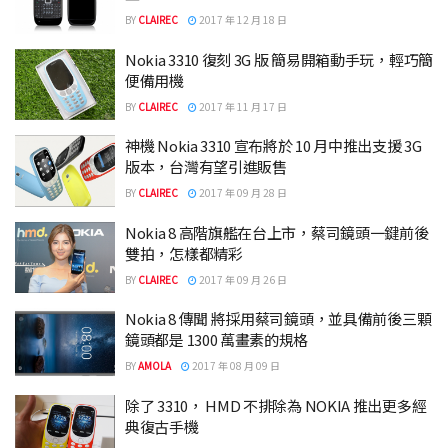
BY
CLAIREC
2017 年 12 月 18 日
Nokia 3310 復刻 3G 版 簡易開箱動手玩，輕巧簡
便備用機
BY
CLAIREC
2017 年 11 月 17 日
神機 Nokia 3310 宣布將於 10 月中推出支援 3G
版本，台灣有望引進販售
BY
CLAIREC
2017 年 09 月 28 日
Nokia 8 高階旗艦在台上市，蔡司鏡頭一鍵前後
雙拍，怎樣都精彩
BY
CLAIREC
2017 年 09 月 26 日
Nokia 8 傳聞 將採用蔡司鏡頭，並具備前後三顆
鏡頭都是 1300 萬畫素的規格
BY
AMOLA
2017 年 08 月 09 日
除了 3310， HMD 不排除為 NOKIA 推出更多經
典復古手機