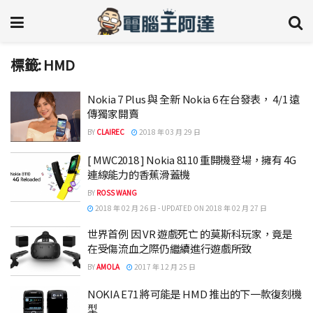
標籤:
HMD
Nokia 7 Plus 與 全新 Nokia 6 在台發表， 4/1 遠
傳獨家開賣
BY
CLAIREC
2018 年 03 月 29 日
[ MWC2018 ] Nokia 8110 重開機登場，擁有 4G
連線能力的香蕉滑蓋機
BY
ROSS WANG
2018 年 02 月 26 日 - UPDATED ON 2018 年 02 月 27 日
世界首例 因 VR 遊戲死亡 的莫斯科玩家，竟是
在受傷流血之際仍繼續進行遊戲所致
BY
AMOLA
2017 年 12 月 25 日
NOKIA E71 將可能是 HMD 推出的下一款復刻機
型