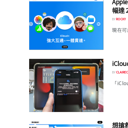
App
幅達 
BY
ROCKY
現在可說
iCl
BY
CLAIREC
「iClo
想搶救