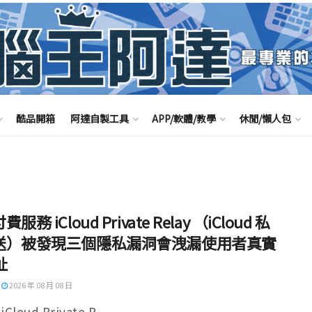
酷品開箱
阿達自製工具
APP/軟體/教學
休閒/懶人包
服務 iCloud Private Relay （iCloud 私
送）被發現三個隱私漏洞會洩漏使用者真實
址
2026 年 08 月 08 日
loud Private R ...