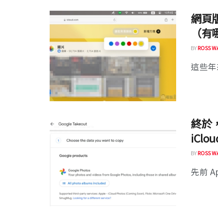
網頁版
（有
BY
ROSS W
這些年來
終於，
iCl
BY
ROSS W
先前 Ap