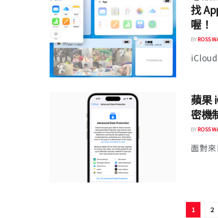
找 
喔！
BY
ROSS W
iClo
蘋果 
密機
BY
ROSS W
面對來
1
2