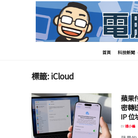
首頁
科技新聞
標籤:
iCloud
蘋果付費
密轉
IP 位
BY
達小編
蘋果的 iC