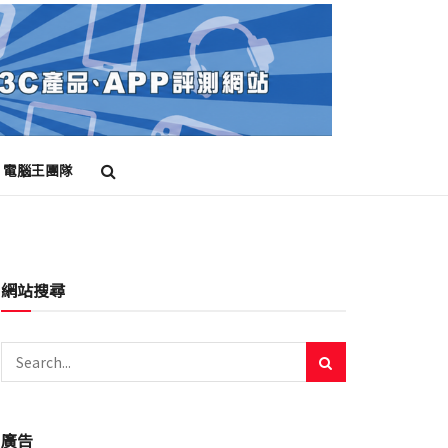
電腦王團隊
網站搜尋
廣告