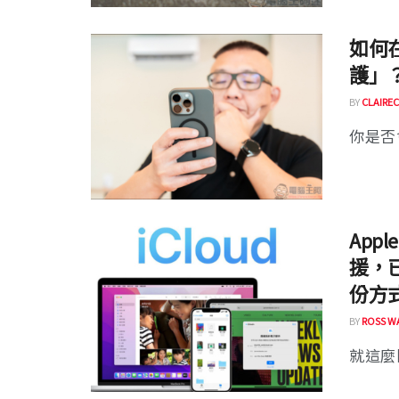
如何在
護」
BY
CLAIREC
你是否會
Appl
援，
份方
BY
ROSS W
就這麼剛