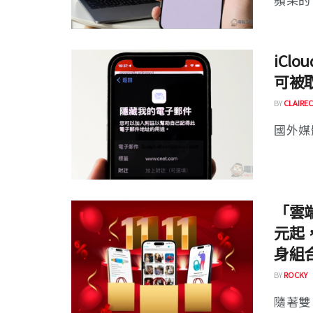
iCl
可被
BY
CLAIREC
國外媒體
「雲端
元起，
身組
BY
ROCKY
隨著雙 