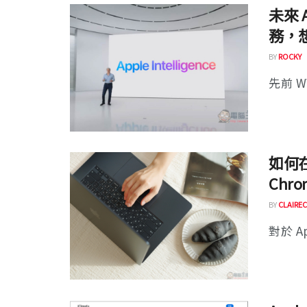
未來 A
務，想
BY
ROCKY
先前 WW
如何在 
Chr
BY
CLAIREC
對於 Ap