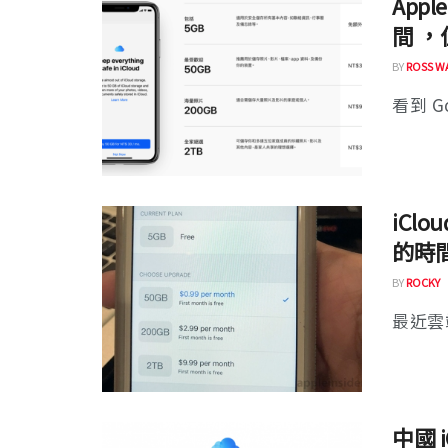
Appl
間 ，
BY
ROSS W
看到 Go
iCl
的時
BY
ROCKY
最近雲
中國 