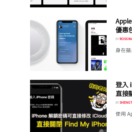
App
優惠
BY
ROSS W
身在蘋
登入 
直接關閉
BY
SHENGT
使用 A