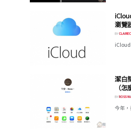
iCl
瀏覽
BY
CLAIREC
iCloud
潔白簡
（怎
BY
ROSS W
今年，