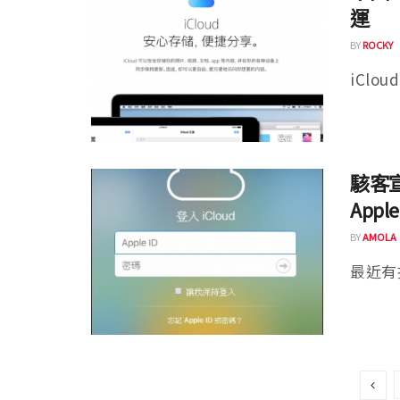
運
BY
ROCKY
iClou
駭客宣
App
BY
AMOLA
最近有批自