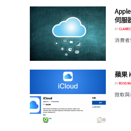
App
伺服
BY
CLAIREC
消費者
蘋果 i
BY
ROSS W
微軟與