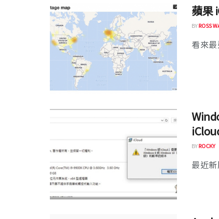
蘋果 
BY
ROSS W
看來最
Win
iCl
BY
ROCKY
最近新版 