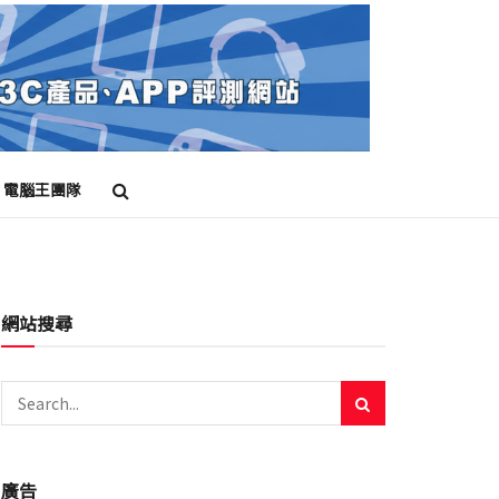
電腦王團隊
網站搜尋
廣告