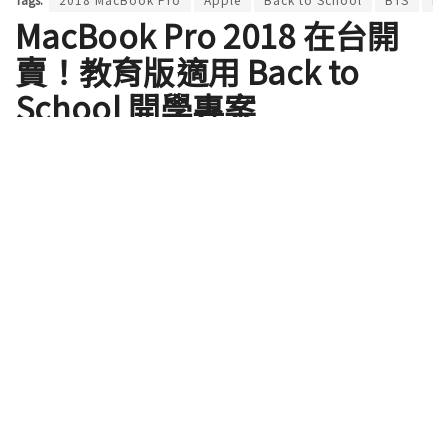
MacBook Pro 2018 在台開
賣！教育版適用 Back to
School 開學專案
by
Shengti
2018 年 08 月 25 日
Apple 在上個月推出 MacBook Pro 2018 的更新，讓
台灣消費者等待一個多月後，終於開放訂購。今年的
MacBook Pro 針對具有 Touch Bar 版本進行更新，
搭載第 8 代 Intel Core 處理器，蝴蝶腳鍵盤也更新為
增添矽膠薄膜、打字聲音更安靜的第三代版本。許多
學生可望以教育優惠價搭配 Back to School 開學專
案，也可以購買囉！