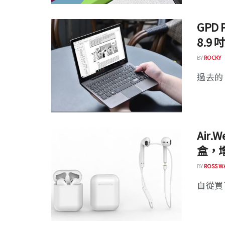
GPD 
8.9 
BY
ROCKY
過去的 
Air.
盒，
BY
ROSS W
自從買了