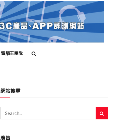
電腦王團隊
網站搜尋
廣告