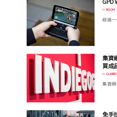
GPD
BY
ROCKY
經過一年
集資網
買成
BY
CLAIREC
集資網
免手拉