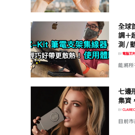
全球首
調＋
測 /
BY
電腦王
能將所
七邊形
集資
BY
CLAIREC
目前市