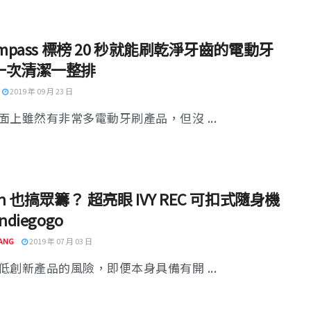
ompass 標榜 20 秒就能刷乾淨牙齒的電動牙
一次清潔一整排
2019 年 09 月 23 日
面上雖然有非常多電動牙刷產品，但沒 ...
on 也搞眾籌？ 超亮眼 IVY REC 可扣式隨身機
ndiegogo
ANG
2019 年 07 月 03 日
低創新產品的風險，即便本身具備有開 ...