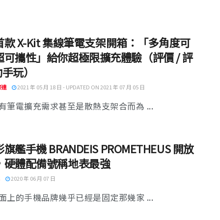
款 X-Kit 集線筆電支架開箱：「多角度可
超可攜性」給你超極限擴充體驗（評價 / 評
 動手玩）
阿達
2021 年 05 月 18 日 - UPDATED ON 2021 年 07 月 05 日
有筆電擴充需求甚至是散熱支架合而為 ...
旗艦手機 BRANDEIS PROMETHEUS 開放
，硬體配備號稱地表最強
2020 年 06 月 07 日
面上的手機品牌幾乎已經是固定那幾家 ...