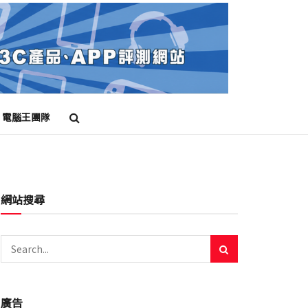
電腦王團隊
網站搜尋
廣告