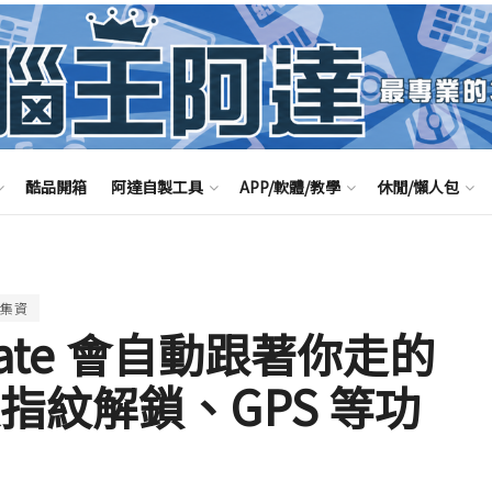
酷品開箱
阿達自製工具
APP/軟體/教學
休閒/懶人包
集資
mate 會自動跟著你走的
指紋解鎖、GPS 等功