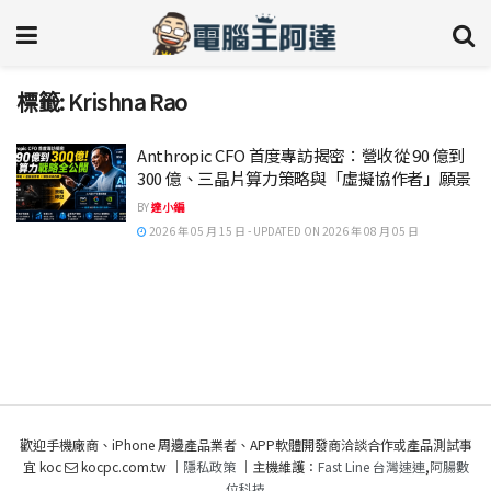
標籤:
Krishna Rao
Anthropic CFO 首度專訪揭密：營收從 90 億到
300 億、三晶片算力策略與「虛擬協作者」願景
BY
達小編
2026 年 05 月 15 日 - UPDATED ON 2026 年 08 月 05 日
歡迎手機廠商、iPhone 周邊產品業者、APP軟體開發商洽談合作或產品測試事
宜 koc
kocpc.com.tw ｜
隱私政策
｜主機維護：
Fast Line 台灣速連
,
阿腸數
位科技