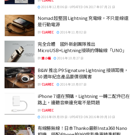
BY
CLAIREC
2016 年 12 月 06 日 - UPDATED ON 2017 年 07 月 21 日
Nomad 超堅固 Lightning 充電線，不只是線還
是行動電源
BY
CLAIREC
2016 年 11 月 02 日
完全合體 國外新創團隊推出
MicroUSB+Lightning接頭的傳輸線「UNO」
BY
達小編
2016 年 10 月 27 日
B&W 推出 P9 Signature Lightning 接頭耳機，
50 週年紀念產品要價很厲害
BY
CLAIREC
2016 年 10 月 07 日
iPhone 7 還在預購，Lightning 一轉二配件已在
路上，邊聽音樂邊充電不是問題
BY
CLAIREC
2016 年 09 月 09 日 - UPDATED ON 2016 年 09 月 10 日
有線勝無線！日本Thanko最新Insta360 Nano
相機 搭配iPhone拍360度影像更精準輕鬆