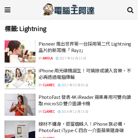
標籤:
Lightning
Pioneer 推出世界第一台採用第二代 Lightning
晶片的新耳機「 Rayz」
BY
AMOLA
2017 年 02 月 15 日
iPhone 用光碟機誕生！可燒錄或讀入音樂，不
必再透過電腦傳輸
BY
CLAIREC
2017 年 02 月 05 日
PhotoFast 發表 4K iReader 蘋果專用可雙向讀
取 microSD 雙介面讀卡機
BY
CLAIREC
2016 年 12 月 15 日
線材不纏身，拒當蜘蛛人！iPhone 族必備，
PhotoFast iType-C 四合一介面蘋果隨身碟