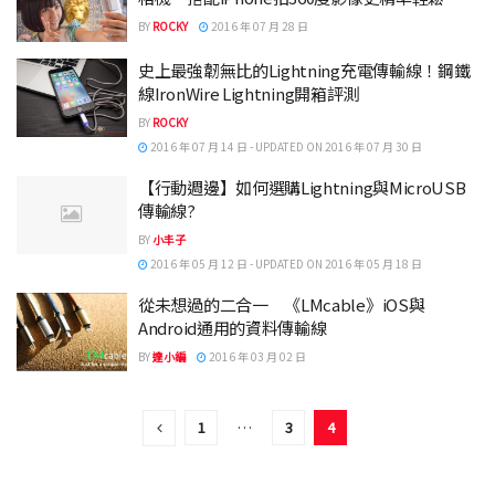
BY
ROCKY
2016 年 07 月 28 日
史上最強韌無比的Lightning充電傳輸線！鋼鐵
線IronWire Lightning開箱評測
BY
ROCKY
2016 年 07 月 14 日 - UPDATED ON 2016 年 07 月 30 日
【行動週邊】如何選購Lightning與MicroUSB
傳輸線?
BY
小丰子
2016 年 05 月 12 日 - UPDATED ON 2016 年 05 月 18 日
從未想過的二合一 《LMcable》iOS與
Android通用的資料傳輸線
BY
達小編
2016 年 03 月 02 日
1
…
3
4