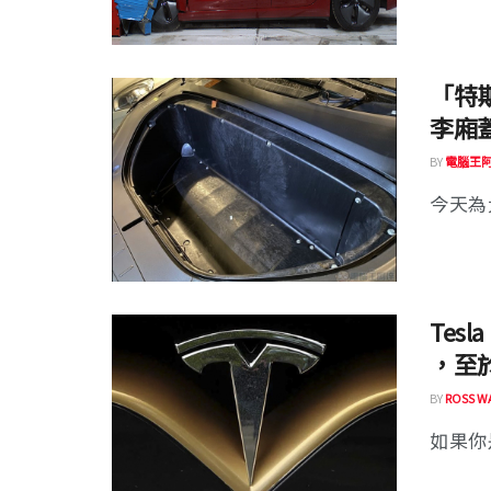
「特斯
李廂
BY
電腦王
今天為大
Tes
，至於 
BY
ROSS W
如果你