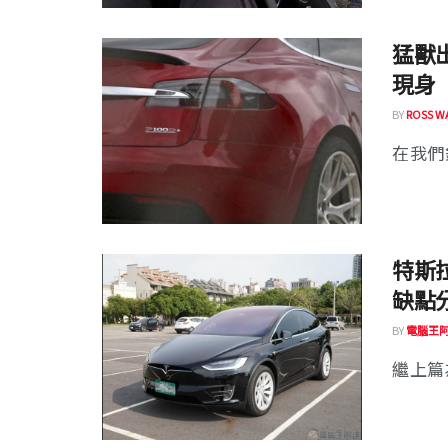
猛獸出閘
現身
BY
ROSS W
在我們針
特斯拉
缺點
BY
電腦王
繼上篇