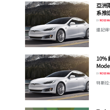
亞洲兩起
系推
BY
ROSS W
還記得
10% 
Mode
BY
ROSS W
特斯拉