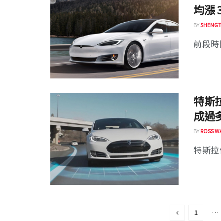
均漲 
BY
SHENGT
前段時間
特斯
成過
BY
ROSS W
特斯拉
1
…