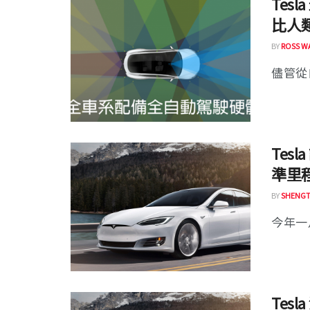
Tes
比人
BY
ROSS W
儘管從自
Tes
準里
BY
SHENGT
今年一月
Tes