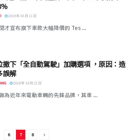
3%
I
2019 年 03 月 11 日
才宣布旗下車款大幅降價的 Tes ...
拉撤下「全自動駕駛」加購選項 ，原因：造
多誤解
ANG
2018 年 10 月 22 日
做為近年來電動車輛的先鋒品牌，其車 ...
6
7
8