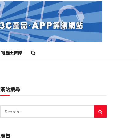
電腦王團隊
網站搜尋
廣告