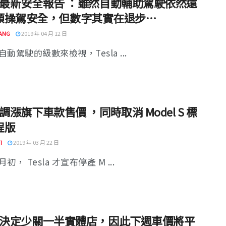
la 最新安全報告 ：雖然自動輔助駕駛依然遠
類操駕安全，但數字其實在退步…
ANG
2019 年 04 月 12 日
動駕駛的級數來檢視，Tesla ...
la 調漲旗下車款售價 ，同時取消 Model S 標
程版
I
2019 年 03 月 22 日
初， Tesla 才宣布停產 M ...
la 決定少關一半實體店，因此下週車價將平