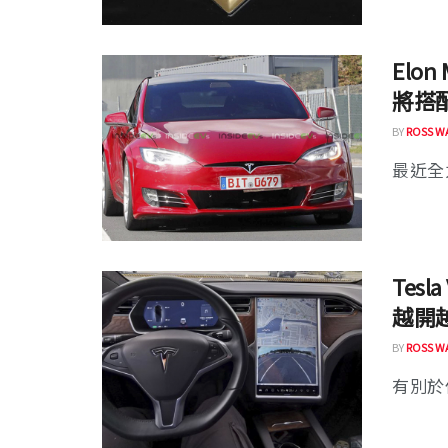
Elon
將搭
BY
ROSS W
最近全
Tes
越開
BY
ROSS W
有別於