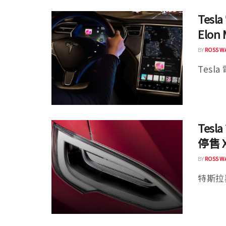
Tesl
Elo
BY
ROSS W
Tesl
Tes
停售 
BY
ROSS W
特斯拉與