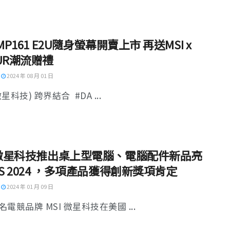
 MP161 E2U隨身螢幕開賣上市 再送MSI x
UR潮流贈禮
2024 年 08 月 01 日
微星科技) 跨界結合 #DA ...
I 微星科技推出桌上型電腦、電腦配件新品亮
ES 2024 ，多項產品獲得創新獎項肯定
2024 年 01 月 09 日
電競品牌 MSI 微星科技在美國 ...