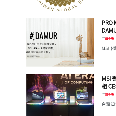
PRO
DAM
BY
達小編
MSI (
MS
相 C
BY
達小編
台灣知名