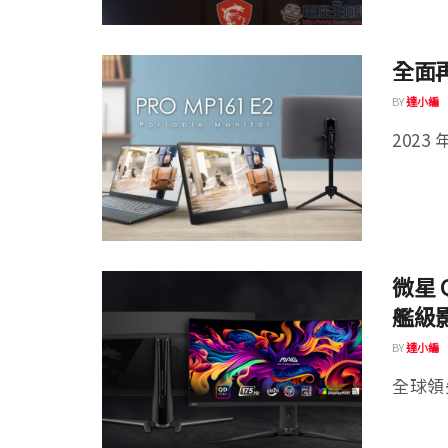
全面再
BY
達小編
2023
微星 
艦級
BY
達小編
全球領先