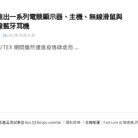
推出一系列電競顯示器、主機、無線滑鼠與
線藍牙耳機
2021 年 06 月 01 日
UTEX 期間雖然遭逢疫情肆虐而 ...
或產品測試事宜 koc
kocpc.com.tw ｜
隱私政策
｜主機維護：
Fast Line 台灣速連
,