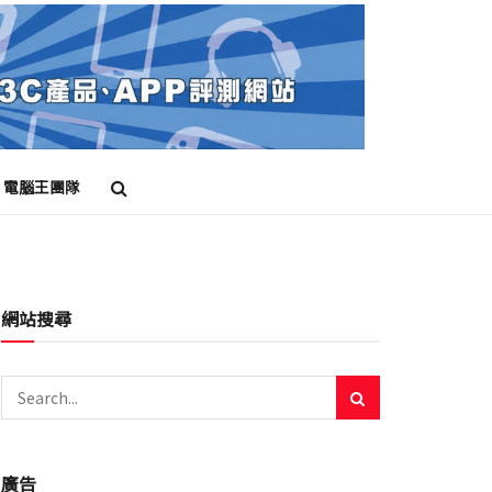
電腦王團隊
網站搜尋
廣告