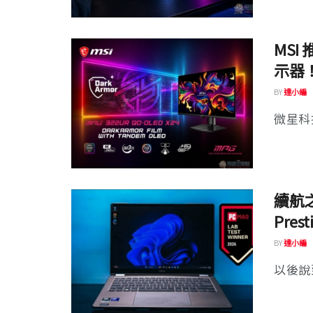
MSI 
示器！
BY
達小編
微星科技
續航之
Pres
BY
達小編
以後說到