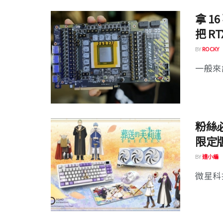
拿 
把 R
BY
ROCKY
一般來
粉絲
限定版
BY
達小編
微星科技