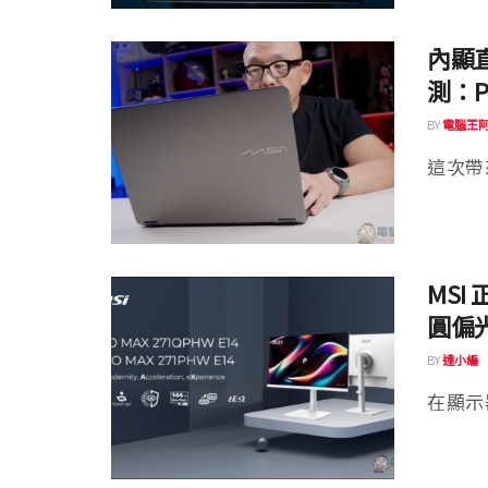
內顯直逼
測：P
BY
電腦王
這次帶來的
MSI
圓偏光
BY
達小編
在顯示