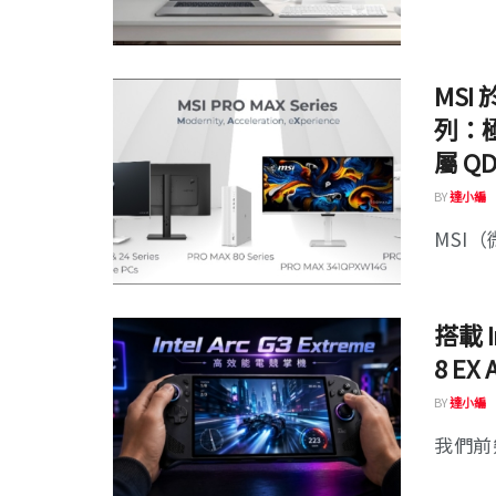
MSI 
列：
屬 Q
BY
達小編
MSI（
搭載 I
8 E
BY
達小編
我們前幾