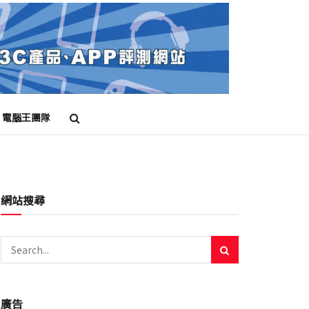
電腦王團隊
網站搜尋
廣告