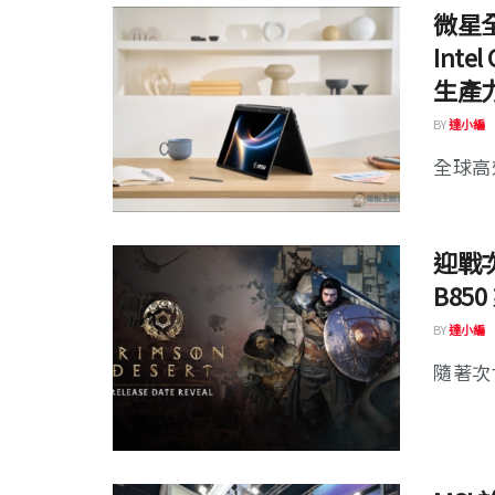
微星全
Inte
生產
BY
達小編
全球高
迎戰次
B8
BY
達小編
隨著次世