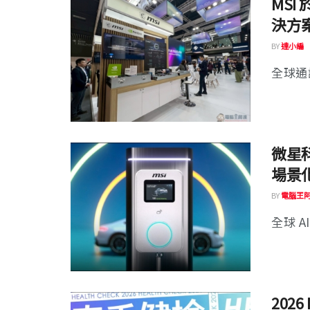
MSI 
決方
BY
達小編
全球通
微星科
場景
BY
電腦王
全球 A
202