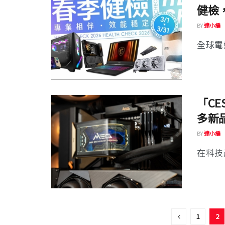
健檢，
BY
達小編
全球電競
「CE
多新
BY
達小編
在科技產
1
2