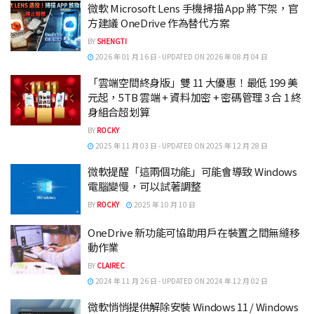
微軟 Microsoft Lens 手機掃描 App 將下架，官
方建議 OneDrive 作為替代方案
BY
SHENGTI
2026 年 01 月 16 日 - UPDATED ON 2026 年 08 月 04 日
「雲端空間終身版」雙 11 大優惠！最低 199 美
元起，5TB 雲端 + 資料加密 + 密碼管理 3 合 1 終
身組合超划算
BY
ROCKY
2025 年 11 月 03 日 - UPDATED ON 2025 年 12 月 28 日
微軟提醒「這兩個功能」可能會導致 Windows
電腦變慢，可以試著調整
BY
ROCKY
2025 年 10 月 10 日
OneDrive 新功能可協助用戶在裝置之間無縫移
動作業
BY
CLAIREC
2024 年 11 月 26 日 - UPDATED ON 2024 年 12 月 02 日
微軟悄悄提供解除安裝 Windows 11 / Windows