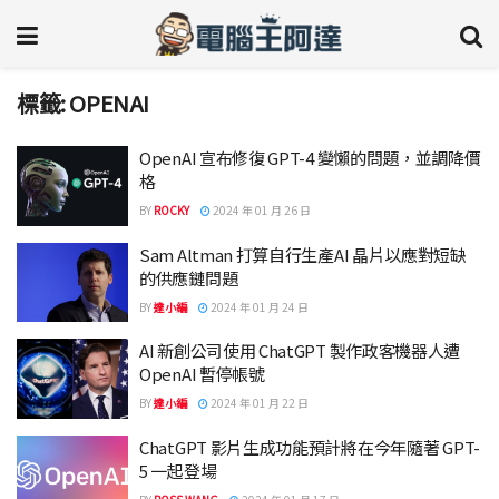
標籤:
OPENAI
OpenAI 宣布修復 GPT-4 變懶的問題，並調降價
格
BY
ROCKY
2024 年 01 月 26 日
Sam Altman 打算自行生產AI 晶片以應對短缺
的供應鏈問題
BY
達小編
2024 年 01 月 24 日
AI 新創公司使用 ChatGPT 製作政客機器人遭
OpenAI 暫停帳號
BY
達小編
2024 年 01 月 22 日
ChatGPT 影片生成功能預計將在今年隨著 GPT-
5 一起登場