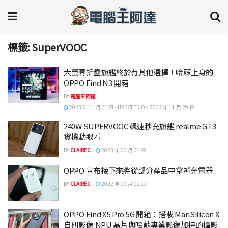
標籤:
SuperVOOC
大螢幕折疊旗艦終於有其他選擇！哈蘇上身的
OPPO Find N3 開箱
BY
電腦王阿達
2023 年 11 月 01 日 - UPDATED ON 2023 年 11 月 29 日
240W SUPERVOOC 飆速秒充旗艦 realme GT3
實機動眼看
BY
CLAIREC
2023 年 03 月 01 日
OPPO 宣布接下來將從部分產品中拿掉充電器
BY
CLAIREC
2022 年 09 月 02 日
OPPO Find X5 Pro 5G 開箱：搭載 MariSilicon X
自研影像 NPU 晶片與哈蘇專業影像加持的攝影