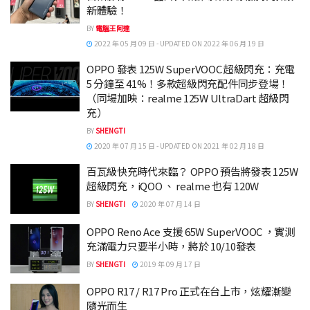
新體驗！
BY
電腦王阿達
2022 年 05 月 09 日 - UPDATED ON 2022 年 06 月 19 日
OPPO 發表 125W SuperVOOC 超級閃充：充電
5 分鐘至 41%！多款超級閃充配件同步登場！
（同場加映：realme 125W UltraDart 超級閃
充）
BY
SHENGTI
2020 年 07 月 15 日 - UPDATED ON 2021 年 02 月 18 日
百瓦級快充時代來臨？ OPPO 預告將發表 125W
超級閃充，iQOO 、 realme 也有 120W
BY
SHENGTI
2020 年 07 月 14 日
OPPO Reno Ace 支援 65W SuperVOOC ，實測
充滿電力只要半小時，將於 10/10發表
BY
SHENGTI
2019 年 09 月 17 日
OPPO R17 / R17 Pro 正式在台上市，炫耀漸變
隨光而生