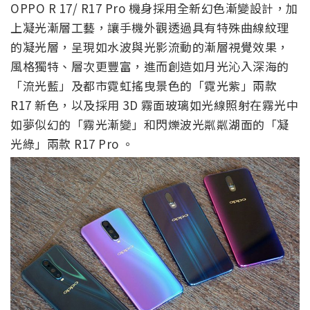
OPPO R 17/ R17 Pro 機身採用全新幻色漸變設計，加
上凝光漸層工藝，讓手機外觀透過具有特殊曲線紋理
的凝光層，呈現如水波與光影流動的漸層視覺效果，
風格獨特、層次更豐富，進而創造如月光沁入深海的
「流光藍」及都市霓虹搖曳景色的「霓光紫」兩款
R17 新色，以及採用 3D 霧面玻璃如光線照射在霧光中
如夢似幻的「霧光漸變」和閃爍波光粼粼湖面的「凝
光綠」兩款 R17 Pro 。