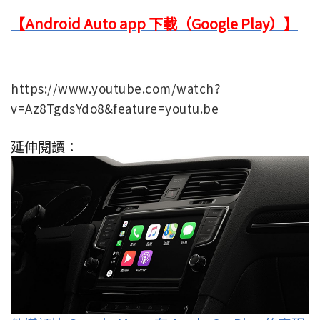
【Android Auto app 下載（Google Play）】
https://www.youtube.com/watch?
v=Az8TgdsYdo8&feature=youtu.be
延伸閱讀：