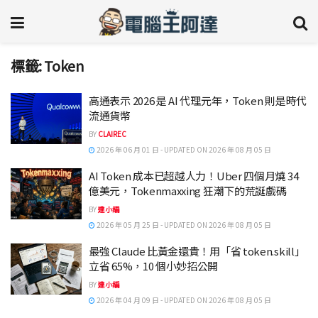
標籤:
Token
高通表示 2026 是 AI 代理元年，Token 則是時代
流通貨幣
BY
CLAIREC
2026 年 06 月 01 日 - UPDATED ON 2026 年 08 月 05 日
AI Token 成本已超越人力！Uber 四個月燒 34
億美元，Tokenmaxxing 狂潮下的荒誕戲碼
BY
達小編
2026 年 05 月 25 日 - UPDATED ON 2026 年 08 月 05 日
最強 Claude 比黃金還貴！用「省 token.skill」
立省 65%，10 個小妙招公開
BY
達小編
2026 年 04 月 09 日 - UPDATED ON 2026 年 08 月 05 日