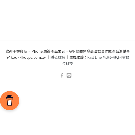
歡迎手機廠商、iPhone 周邊產品業者、APP軟體開發商洽談合作或產品測試事
宜 koc
kocpc.com.tw ｜
隱私政策
｜主機維護：
Fast Line 台灣速連
,
阿腸數
位科技