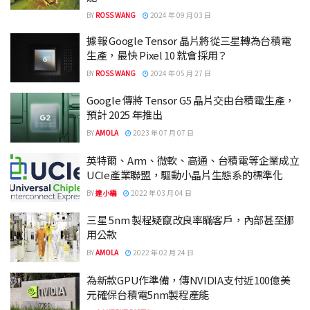
BY
ROSS WANG
2024 年 09 月 03 日
據報 Google Tensor 晶片將從三星轉為台積電
生產，最快 Pixel 10 就會採用？
BY
ROSS WANG
2024 年 05 月 27 日
Google 傳將 Tensor G5 晶片交由台積電生產，
預計 2025 年推出
BY
AMOLA
2023 年 07 月 07 日
英特爾、Arm、微軟、高通、台積電等企業成立
UCIe產業聯盟，驅動小晶片生態系的標準化
BY
達小編
2022 年 03 月 04 日
三星 5nm 製程疑竄改良率瞞客戶，內部甚至挪
用公款
BY
AMOLA
2022 年 02 月 24 日
為新款GPU作準備，傳NVIDIA支付近100億美
元確保台積電5nm製程產能