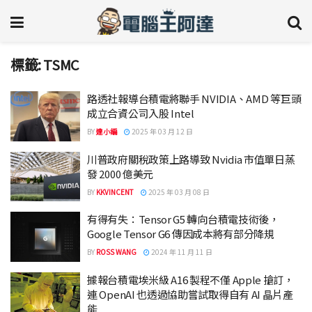
標籤:
TSMC
路透社報導台積電將聯手 NVIDIA、AMD 等巨頭
成立合資公司入股 Intel
BY
達小編
2025 年 03 月 12 日
川普政府關稅政策上路導致 Nvidia 市值單日蒸
發 2000 億美元
BY
KKVINCENT
2025 年 03 月 08 日
有得有失：Tensor G5 轉向台積電技術後，
Google Tensor G6 傳因成本將有部分降規
BY
ROSS WANG
2024 年 11 月 11 日
據報台積電埃米級 A16 製程不僅 Apple 搶訂，
連 OpenAI 也透過協助嘗試取得自有 AI 晶片產
能