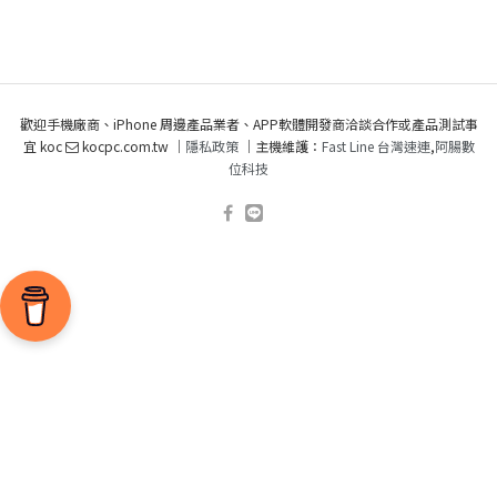
歡迎手機廠商、iPhone 周邊產品業者、APP軟體開發商洽談合作或產品測試事
宜 koc
kocpc.com.tw ｜
隱私政策
｜主機維護：
Fast Line 台灣速連
,
阿腸數
位科技