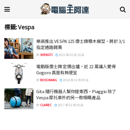
標籤:
Vespa
樂高推出 VESPA 125 偉士牌積木模型，將於 3/1
指定通路開賣
BY
SHENGTI
2022 年 02 月 26 日
電動版偉士牌 定價出爐，近 22 萬讓人覺得
Gogoro 真是有夠便宜
BY
ROSS WANG
2018 年 10 月 09 日
Gita 隨行機器人幫你提東西，Piaggio 除了
Vespa 摩托車外的另一款吸睛產品
BY
CLAIREC
2017 年 02 月 06 日