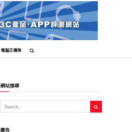
電腦王團隊
網站搜尋
廣告