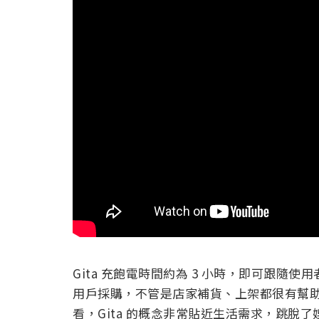
Gita 充飽電時間約為 3 小時，即可跟隨
用戶採購，不管是店家補貨、上架都很有幫助，2
看，Gita 的概念非常貼近生活需求，跳脫