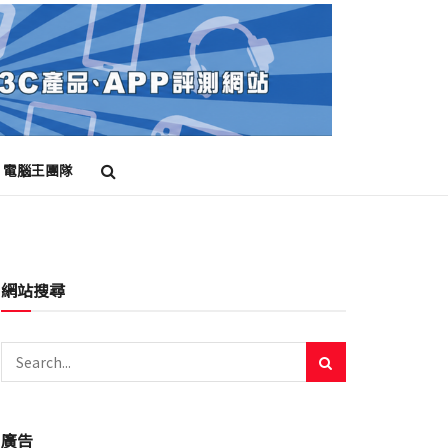
電腦王團隊
網站搜尋
廣告