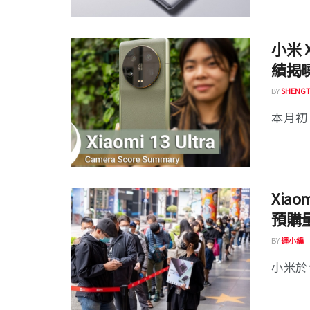
小米 X
績揭
BY
SHENGT
本月初，
Xiao
預購
BY
達小編
小米於今