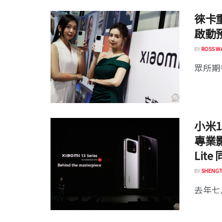
徠卡重
啟動
BY
ROSS W
眾所期待
小米
專業影
Lit
BY
SHENGT
去年七