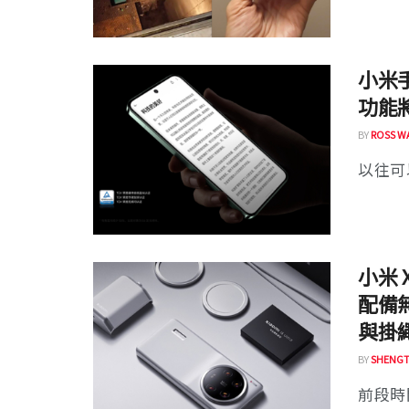
小米手
功能
BY
ROSS W
以往可以
小米 
配備
與掛
BY
SHENGT
前段時間