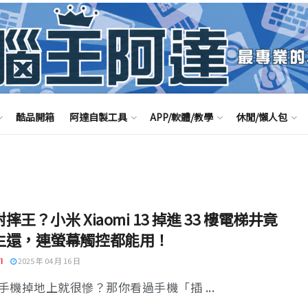
酷品開箱
阿達自製工具
APP/軟體/教學
休閒/懶人包
摔王？小米 Xiaomi 13 掉進 33 樓電梯井竟
生還，連螢幕觸控都能用！
I
2025 年 04 月 16 日
手機掉地上就很慘？那你看過手機「插 ...