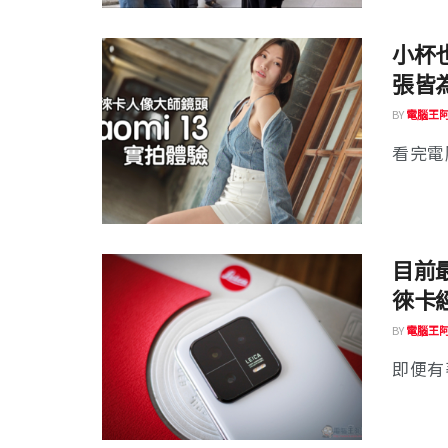
小杯也
張皆
BY
電腦王
看完電腦
目前最
徠卡
BY
電腦王
即便有著