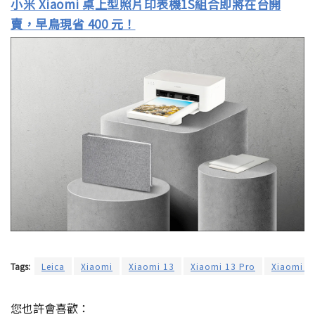
小米 Xiaomi 桌上型照片印表機1S組合即將在台開
賣，早鳥現省 400 元！
Tags:
Leica
Xiaomi
Xiaomi 13
Xiaomi 13 Pro
Xiaomi 13
您也許會喜歡：