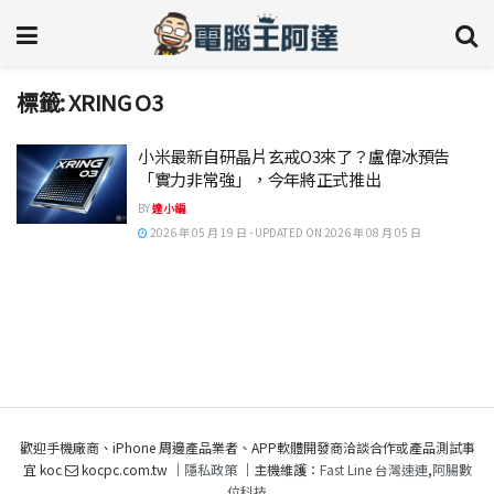
標籤:
XRING O3
小米最新自研晶片玄戒O3來了？盧偉冰預告
「實力非常強」，今年將正式推出
BY
達小編
2026 年 05 月 19 日 - UPDATED ON 2026 年 08 月 05 日
歡迎手機廠商、iPhone 周邊產品業者、APP軟體開發商洽談合作或產品測試事
宜 koc
kocpc.com.tw ｜
隱私政策
｜主機維護：
Fast Line 台灣速連
,
阿腸數
位科技