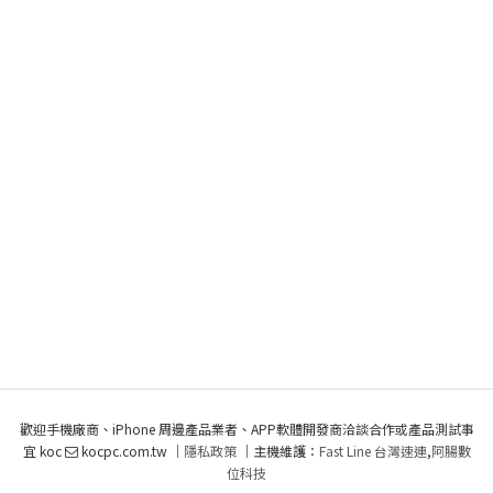
歡迎手機廠商、iPhone 周邊產品業者、APP軟體開發商洽談合作或產品測試事
宜 koc
kocpc.com.tw ｜
隱私政策
｜主機維護：
Fast Line 台灣速連
,
阿腸數
位科技