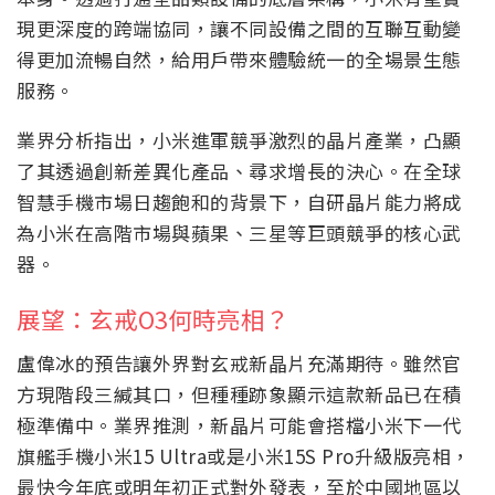
現更深度的跨端協同，讓不同設備之間的互聯互動變
得更加流暢自然，給用戶帶來體驗統一的全場景生態
服務。
業界分析指出，小米進軍競爭激烈的晶片產業，凸顯
了其透過創新差異化產品、尋求增長的決心。在全球
智慧手機市場日趨飽和的背景下，自研晶片能力將成
為小米在高階市場與蘋果、三星等巨頭競爭的核心武
器。
展望：玄戒O3何時亮相？
盧偉冰的預告讓外界對玄戒新晶片充滿期待。雖然官
方現階段三緘其口，但種種跡象顯示這款新品已在積
極準備中。業界推測，新晶片可能會搭檔小米下一代
旗艦手機小米15 Ultra或是小米15S Pro升級版亮相，
最快今年底或明年初正式對外發表，至於中國地區以