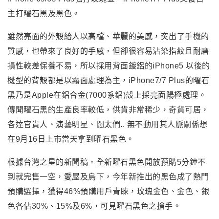
主打曜石黑及黑色。
雖然亮面的外殼給人以高檔、華麗的美感，突出了手機的
質感，也帶來了良好的手感，但卻很容易沾染指紋且耐磨
損性較差保養不易，所以採用背面鍍鋁的iPhone5 以後的
機型的背殼都是以霧面處理為主，iPhone7/7 Plus的曜石
黑乃是Apple在
鋁合金(
7000
系鋁)殼上採亮面陽極處理。
傳聞曜石黑的生產良率較低，供貨非常稀少，奇貨可居，
各達官貴人、演藝明星、闊太們.. 無不動用其人脈關係想
在9月16日上市當天拿到曜石黑色。
根據台灣之星的新聞稿，全新曜石黑色開放預購5分鐘不
到就完售一空，愛屋及烏下，今年新推出的黑色成了熱門
預購選擇，獲得46%預購用戶青睞，玫瑰金色、金色、銀
色各佔30%、15%及6%，可見曜石黑色之搶手。