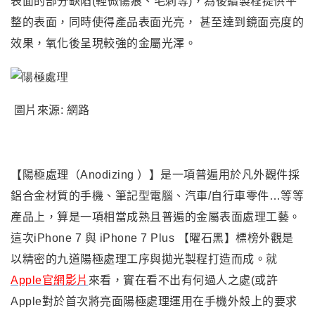
表面的部分缺陷(輕微傷痕、毛刺等)，為後續製程提供平
整的表面，同時使得產品表面光亮， 甚至達到鏡面亮度的
效果，氧化後呈現較強的金屬光澤。
圖片來源: 網路
【陽極處理（Anodizing ）
】
是一項普遍用於凡外觀件採
鋁合金材質的
手機、筆記型電腦、汽車/自行車零件…等等
產品上，算是一項相當成熟且普遍的金屬表面處理工藝。
這次
iPhone 7
與 iPhone 7 Plus
【
曜石黑
】
標榜外觀是
以精密的九道陽極處理工序與拋光製程打造而成。就
Apple官網影片
來看，實在看不出有何過人之處(或許
Apple對於首次將亮面陽極處理運用在手機外殼上的要求