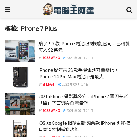
標籤:
iPhone 7 Plus
賠了！7 款 iPhone 電池限制效能官司，已賠償
每人 92 美元
BY
ROSS WANG
2024 年 01 月 09 日
iPhone 歷年來 38 款手機電池容量變化，
iPhone 14 Pro Max 電池不是最大
BY
SHENGTI
2022 年 09 月 17 日
2021 iPhone 攝影獎公佈，iPhone 7 寶刀未老
「攝」下首獎與台灣佳作
BY
ROSS WANG
2021 年 07 月 24 日
iOS 版 Google 相簿更新 讓舊款 iPhone 也能擁
有景深控制編修功能