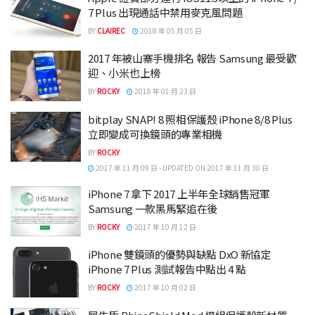
7 Plus 出現通話中禁用麥克風問題
BY
CLAIREC
2018 年 05 月 05 日
2017 年被山寨手機排名 報告 Samsung 最受歡
迎、小米也上榜
BY
ROCKY
2018 年 01 月 23 日
bitplay SNAP! 8 照相保護殼 iPhone 8/8 Plus
立即變成可換鏡頭的專業相機
BY
ROCKY
2017 年 11 月 09 日 - UPDATED ON 2017 年 11 月 30 日
iPhone 7 拿下 2017 上半年全球銷售冠軍
Samsung 一款黑馬緊追在後
BY
ROCKY
2017 年 10 月 12 日
iPhone 雙鏡頭的優勢與缺點 DxO 新協定
iPhone 7 Plus 測試報告中點出 4 點
BY
ROCKY
2017 年 10 月 02 日