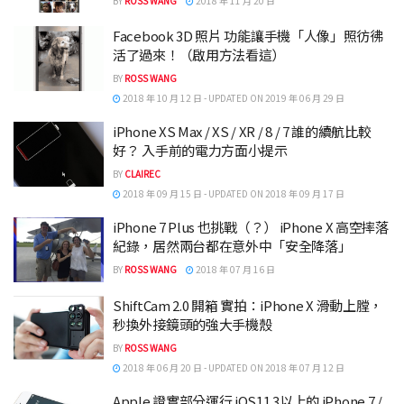
BY
ROSS WANG
2018 年 11 月 20 日
Facebook 3D 照片 功能讓手機「人像」照彷彿
活了過來！（啟用方法看這）
BY
ROSS WANG
2018 年 10 月 12 日 - UPDATED ON 2019 年 06 月 29 日
iPhone XS Max / XS / XR / 8 / 7 誰的續航比較
好？ 入手前的電力方面小提示
BY
CLAIREC
2018 年 09 月 15 日 - UPDATED ON 2018 年 09 月 17 日
iPhone 7 Plus 也挑戰（？） iPhone X 高空摔落
紀錄，居然兩台都在意外中「安全降落」
BY
ROSS WANG
2018 年 07 月 16 日
ShiftCam 2.0 開箱 實拍：iPhone X 滑動上膛，
秒換外接鏡頭的強大手機殼
BY
ROSS WANG
2018 年 06 月 20 日 - UPDATED ON 2018 年 07 月 12 日
Apple 證實部分運行 iOS11.3以上的 iPhone 7 /