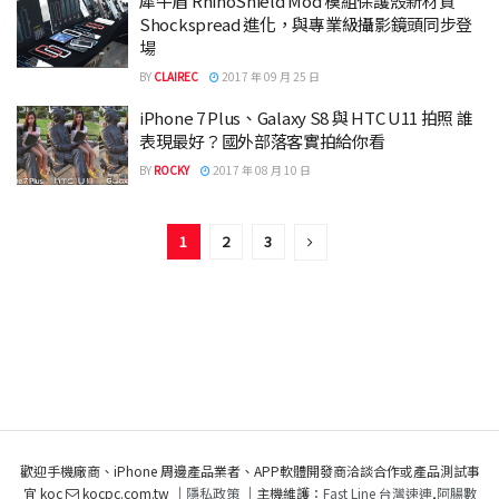
犀牛盾 RhinoShield Mod 模組保護殼新材質
Shockspread 進化，與專業級攝影鏡頭同步登
場
BY
CLAIREC
2017 年 09 月 25 日
iPhone 7 Plus、Galaxy S8 與 HTC U11 拍照 誰
表現最好？國外部落客實拍給你看
BY
ROCKY
2017 年 08 月 10 日
1
2
3
歡迎手機廠商、iPhone 周邊產品業者、APP軟體開發商洽談合作或產品測試事
宜 koc
kocpc.com.tw ｜
隱私政策
｜主機維護：
Fast Line 台灣速連
,
阿腸數