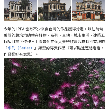
今年的 IPPA 也有不少來自台灣的作品獲得肯定，以往時常
獲獎的趙培均總共在靜物、系列、其他、城市生活、建築五
個項目拿下佳作。上圖是他在個人覺得欣賞起來特別有趣的
「
系列（Series）
」類型的得獎作品（可以點進連結看看，
作品都好有意思）。